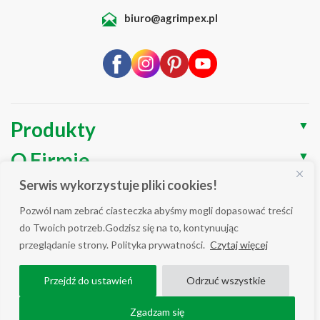
biuro@agrimpex.pl
Produkty
▼
O Firmie
▼
Serwis wykorzystuje pliki cookies!
Blog
▼
Pozwól nam zebrać ciasteczka abyśmy mogli dopasować treści
Wsparcie
▼
do Twoich potrzeb.Godzisz się na to, kontynuując
przeglądanie strony. Polityka prywatności.
Czytaj więcej
Polityka prywatności / Cookies
Przejdź do ustawień
Odrzuć wszystkie
WSZELKIE PRAWA ZASTRZEŻONE AGRIMPEX © 2025
COPYRIGHT ALL RIGHT RESERVED.
Zgadzam się