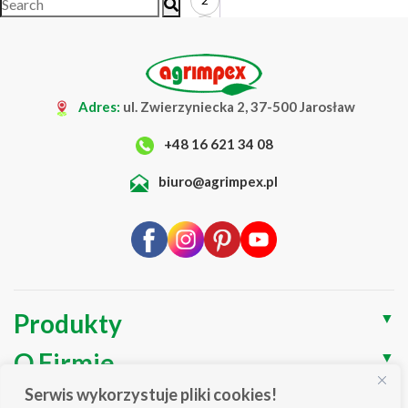
3
4
…
Adres:
ul. Zwierzyniecka 2, 37-500 Jarosław
15
+48 16 621 34 08
16
17
biuro@agrimpex.pl
→
Produkty
▼
O Firmie
▼
Serwis wykorzystuje pliki cookies!
Blog
▼