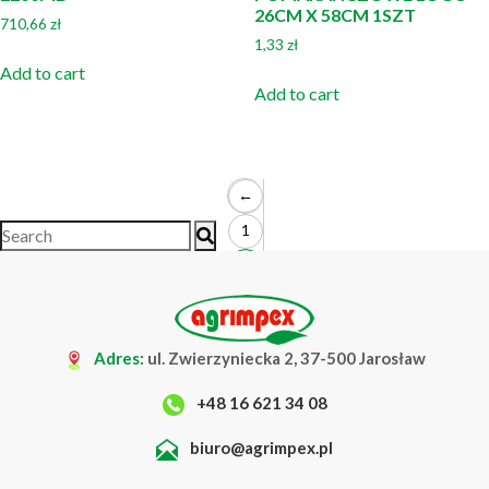
26CM X 58CM 1SZT
710,66
zł
1,33
zł
Add to cart
Add to cart
←
1
2
3
→
Adres:
ul. Zwierzyniecka 2, 37-500 Jarosław
+48 16 621 34 08
biuro@agrimpex.pl