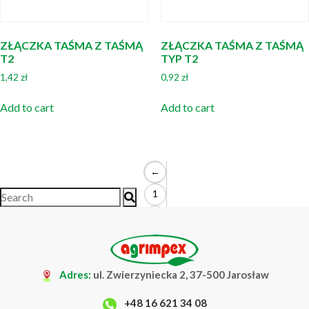
ZŁĄCZKA TAŚMA Z TAŚMĄ
ZŁĄCZKA TAŚMA Z TAŚMĄ
T2
TYP T2
1,42
zł
0,92
zł
Add to cart
Add to cart
←
1
2
3
Adres:
ul. Zwierzyniecka 2, 37-500 Jarosław
+48 16 621 34 08