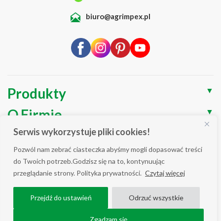
biuro@agrimpex.pl
Produkty
▼
O Firmie
▼
Serwis wykorzystuje pliki cookies!
Blog
▼
Pozwól nam zebrać ciasteczka abyśmy mogli dopasować treści
Wsparcie
▼
do Twoich potrzeb.Godzisz się na to, kontynuując
przeglądanie strony. Polityka prywatności.
Czytaj więcej
Polityka prywatności / Cookies
Przejdź do ustawień
Odrzuć wszystkie
WSZELKIE PRAWA ZASTRZEŻONE AGRIMPEX © 2025
COPYRIGHT ALL RIGHT RESERVED.
Zgadzam się