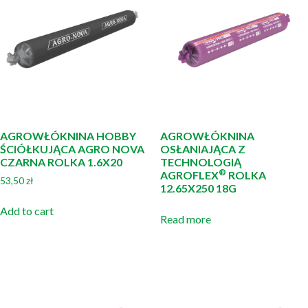
AGROWŁÓKNINA HOBBY
AGROWŁÓKNINA
ŚCIÓŁKUJĄCA AGRO NOVA
OSŁANIAJĄCA Z
CZARNA ROLKA 1.6X20
TECHNOLOGIĄ
®
AGROFLEX
ROLKA
53,50
zł
12.65X250 18G
Add to cart
Read more