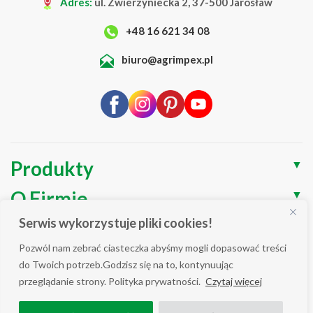
Adres:
ul. Zwierzyniecka 2, 37-500 Jarosław
11
+48 16 621 34 08
12
13
biuro@agrimpex.pl
→
Produkty
▼
O Firmie
▼
Serwis wykorzystuje pliki cookies!
Blog
▼
Pozwól nam zebrać ciasteczka abyśmy mogli dopasować treści
Wsparcie
▼
do Twoich potrzeb.Godzisz się na to, kontynuując
przeglądanie strony. Polityka prywatności.
Czytaj więcej
Polityka prywatności / Cookies