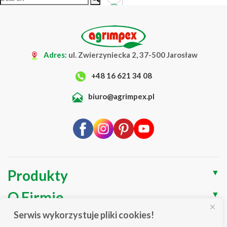
2
3
4
Adres:
ul. Zwierzyniecka 2, 37-500 Jarosław
5
+48 16 621 34 08
…
11
biuro@agrimpex.pl
12
13
→
Produkty
▼
O Firmie
▼
Serwis wykorzystuje pliki cookies!
Blog
▼