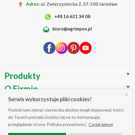
Adres:
ul. Zwierzyniecka 2, 37-500 Jarosław
5
+48 16 621 34 08
6
7
biuro@agrimpex.pl
8
…
11
12
Produkty
▼
13
→
O Firmie
▼
Serwis wykorzystuje pliki cookies!
Blog
▼
Pozwól nam zebrać ciasteczka abyśmy mogli dopasować treści
Wsparcie
▼
do Twoich potrzeb.Godzisz się na to, kontynuując
przeglądanie strony. Polityka prywatności.
Czytaj więcej