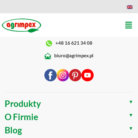
Adres:
ul. Zwierzyniecka 2, 37-500 Jarosław
+48 16 621 34 08
biuro@agrimpex.pl
Produkty
▼
O Firmie
▼
Blog
▼