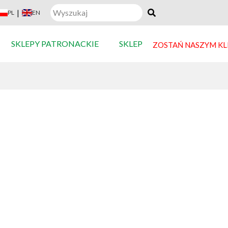
|
PL
EN
SKLEPY PATRONACKIE
SKLEP
ZOSTAŃ NASZYM K