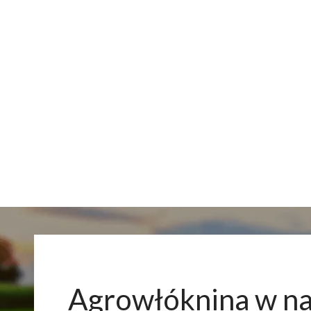
Agrowłóknina w n