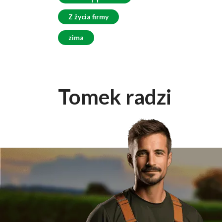
Z życia firmy
zima
Tomek radzi