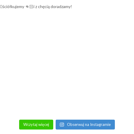
🏻ściółkujemy
👊🏻i z chęcią doradzamy!
Wczytaj więcej
Obserwuj na Instagramie