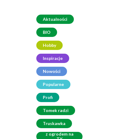
Aktualności
BIO
Hobby
Inspiracje
Nowości
Popularne
Profi
Tomek radzi
Truskawka
z ogrodem na
TY