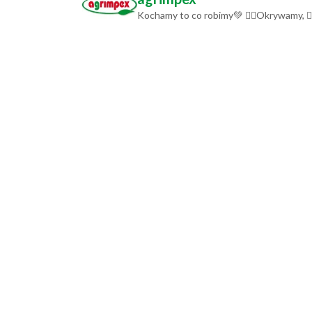
Kochamy to co robimy💚
👉🏻Okrywamy,
