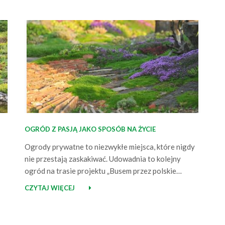
OGRÓD Z PASJĄ JAKO SPOSÓB NA ŻYCIE
Ogrody prywatne to niezwykłe miejsca, które nigdy
nie przestają zaskakiwać. Udowadnia to kolejny
ogród na trasie projektu „Busem przez polskie
ogrody”, w którym wspiera mnie Marka Agrimpex. Te
CZYTAJ WIĘCEJ
niezwykłe miejsca, ogrody z pasją, które stały się
sposobem na życie lub jego ważną częścią. Stykają
się w nich różne światy, realizujemy się ogrodniczo,