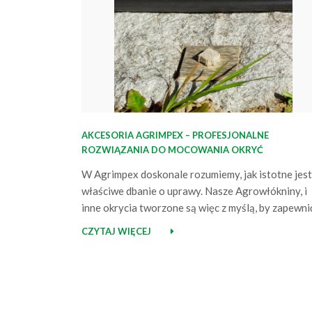
AKCESORIA AGRIMPEX – PROFESJONALNE
ROZWIĄZANIA DO MOCOWANIA OKRYĆ
W Agrimpex doskonale rozumiemy, jak istotne jest
właściwe dbanie o uprawy. Nasze Agrowłókniny, i
inne okrycia tworzone są więc z myślą, by zapewni
nie tylko bezpieczeństwo, ale również szybszy i
CZYTAJ WIĘCEJ
obfitszy wzrost roślin. Aby zapewnić optymalne
warunki dla roślin, oprócz wysokiej jakości okrycia
konieczne jest również odpowiednie jego
przymocowanie. W ofercie Agrimpex znajduje się
więc…