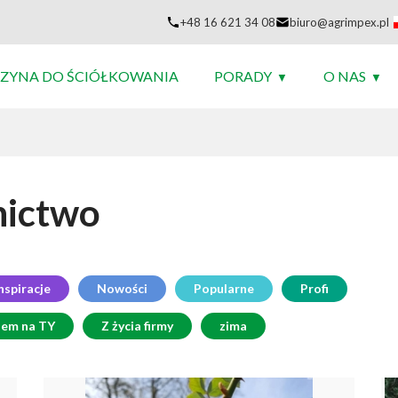
+48 16 621 34 08
biuro@agrimpex.pl
ZYNA DO ŚCIÓŁKOWANIA
PORADY
O NAS
nictwo
nspiracje
Nowości
Popularne
Profi
dem na TY
Z życia firmy
zima