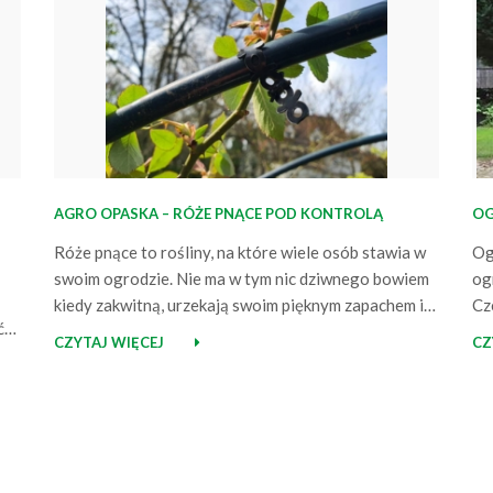
AGRO OPASKA – RÓŻE PNĄCE POD KONTROLĄ
OG
Róże pnące to rośliny, na które wiele osób stawia w
Og
swoim ogrodzie. Nie ma w tym nic dziwnego bowiem
og
kiedy zakwitną, urzekają swoim pięknym zapachem i
Cz
ć
wyjątkowym wyglądem stanowiąc jego doskonałą
pr
CZYTAJ WIĘCEJ
CZ
ozdobę. Pomimo oczywistych zalet, róże posiadają
pr
jednak małą wadę – ich pędy są trudne do
ni
,
opanowania i bez odpowiedniego mocowania mogą
Go
wymknąć się spod…
ja