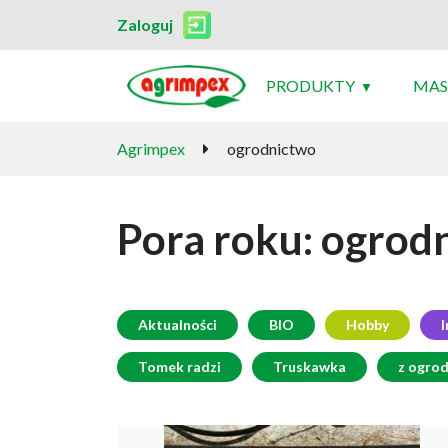
Zaloguj
PRODUKTY
MAS
Agrimpex
ogrodnictwo
Pora roku:
ogrod
Aktualności
BIO
Hobby
I
Tomek radzi
Truskawka
z ogro