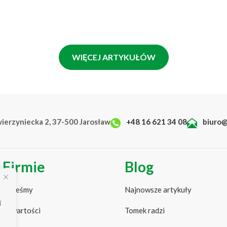
ale również realizujemy swoje pasje….
WIĘCEJ ARTYKUŁÓW
wierzyniecka 2, 37-500 Jarosław
+48 16 621 34 08
biuro@
 Firmie
Blog
 jesteśmy
Najnowsze artykuły
i
ze wartości
Tomek radzi