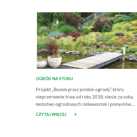
OGRÓD NA STOKU
Projekt „Busem przez polskie ogrody”, który
nieprzerwanie trwa od roku 2018, niesie za sobą
mnóstwo ogrodowych ciekawostek i pomysłów.
Każdego miesiąca inspirują się nimi setki tysięcy
CZYTAJ WIĘCEJ
osób. W ramach projektu udaje się docierać do
wyjątkowych miejsc. Jako przykład można podać
ogród na stoku, który odwiedziłem jako kolejny