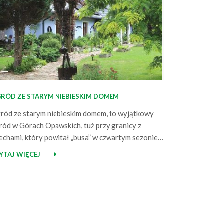
RÓD ZE STARYM NIEBIESKIM DOMEM
ród ze starym niebieskim domem, to wyjątkowy
ród w Górach Opawskich, tuż przy granicy z
echami, który powitał „busa” w czwartym sezonie
ojektu „Busem przez polskie ogrody”, wspieranym
YTAJ WIĘCEJ
zez Markę Agrimpex. Jak wygląda tytułowy
ebieski dom? Ogród z około 100 letnim domem.
spodarze tego miejsca nabyli około 20 lat temu i
k to się mówi, nadali mu…