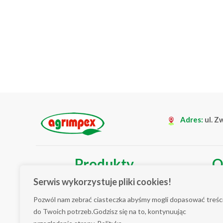
przystanek projektu. Co poznaje się w trakcie
odwiedzania ogrodów? Coraz częściej…
Adres:
ul. Z
Produkty
O
Serwis wykorzystuje pliki cookies!
Seria Hobby
Kim
Pozwól nam zebrać ciasteczka abyśmy mogli dopasować treśc
Seria Profi
Nas
do Twoich potrzeb.Godzisz się na to, kontynuując