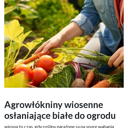
Agrowłókniny wiosenne
osłaniające białe do ogrodu
wiosna to czas, gdy rośliny narażone są na spore wahania