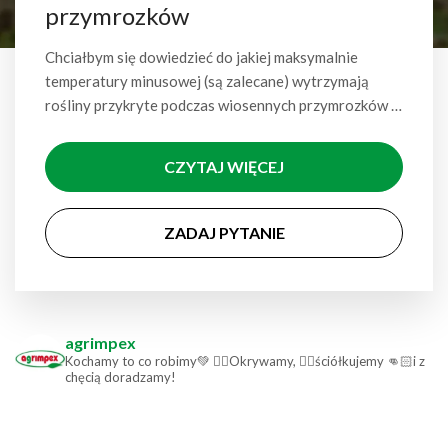
przymrozków
Chciałbym się dowiedzieć do jakiej maksymalnie
temperatury minusowej (są zalecane) wytrzymają
rośliny przykryte podczas wiosennych przymrozków …
CZYTAJ WIĘCEJ
ZADAJ PYTANIE
agrimpex
Kochamy to co robimy💚
👉🏻Okrywamy,
👉🏻ściółkujemy
👊🏻i z
chęcią doradzamy!