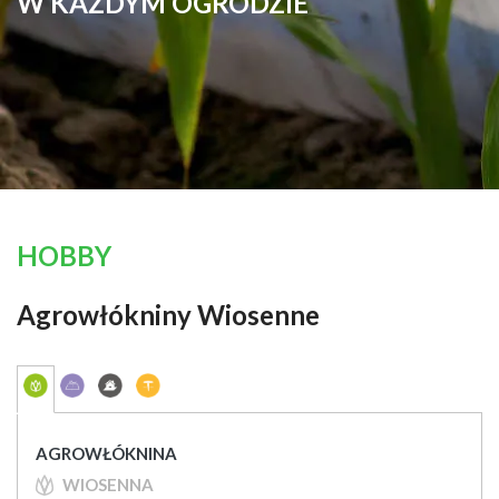
W KAŻDYM OGRODZIE
HOBBY
Agrowłókniny Wiosenne
AGROWŁÓKNINA
WIOSENNA