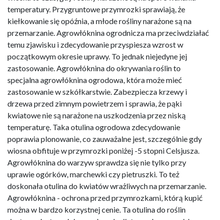
temperatury. Przygruntowe przymrozki sprawiają, że
kiełkowanie się opóźnia, a młode rośliny narażone są na
przemarzanie. Agrowłóknina ogrodnicza ma przeciwdziałać
temu zjawisku i zdecydowanie przyspiesza wzrost w
początkowym okresie uprawy. To jednak niejedyne jej
zastosowanie. Agrowłóknina do okrywania roślin to
specjalna agrowłóknina ogrodowa, która może mieć
zastosowanie w szkółkarstwie. Zabezpiecza krzewy i
drzewa przed zimnym powietrzem i sprawia, że pąki
kwiatowe nie są narażone na uszkodzenia przez niską
temperaturę. Taka otulina ogrodowa zdecydowanie
poprawia plonowanie, co zauważalne jest, szczególnie gdy
wiosna obfituje w przymrozki poniżej -5 stopni Celsjusza.
Agrowłóknina do warzyw sprawdza się nie tylko przy
uprawie ogórków, marchewki czy pietruszki. To też
doskonała otulina do kwiatów wrażliwych na przemarzanie.
Agrowłóknina - ochrona przed przymrozkami, którą kupić
można w bardzo korzystnej cenie. Ta otulina do roślin