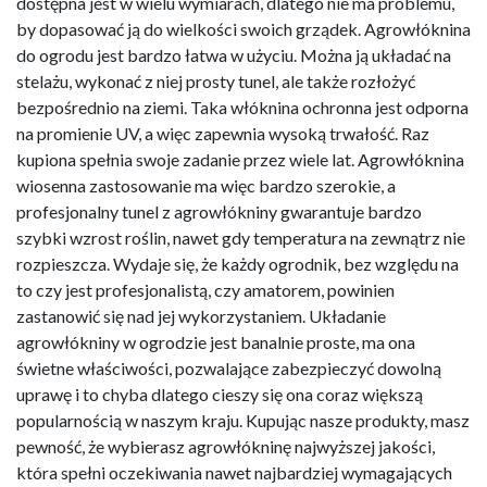
dostępna jest w wielu wymiarach, dlatego nie ma problemu,
by dopasować ją do wielkości swoich grządek. Agrowłóknina
do ogrodu jest bardzo łatwa w użyciu. Można ją układać na
stelażu, wykonać z niej prosty tunel, ale także rozłożyć
bezpośrednio na ziemi. Taka włóknina ochronna jest odporna
na promienie UV, a więc zapewnia wysoką trwałość. Raz
kupiona spełnia swoje zadanie przez wiele lat. Agrowłóknina
wiosenna zastosowanie ma więc bardzo szerokie, a
profesjonalny tunel z agrowłókniny gwarantuje bardzo
szybki wzrost roślin, nawet gdy temperatura na zewnątrz nie
rozpieszcza. Wydaje się, że każdy ogrodnik, bez względu na
to czy jest profesjonalistą, czy amatorem, powinien
zastanowić się nad jej wykorzystaniem. Układanie
agrowłókniny w ogrodzie jest banalnie proste, ma ona
świetne właściwości, pozwalające zabezpieczyć dowolną
uprawę i to chyba dlatego cieszy się ona coraz większą
popularnością w naszym kraju. Kupując nasze produkty, masz
pewność, że wybierasz agrowłókninę najwyższej jakości,
która spełni oczekiwania nawet najbardziej wymagających