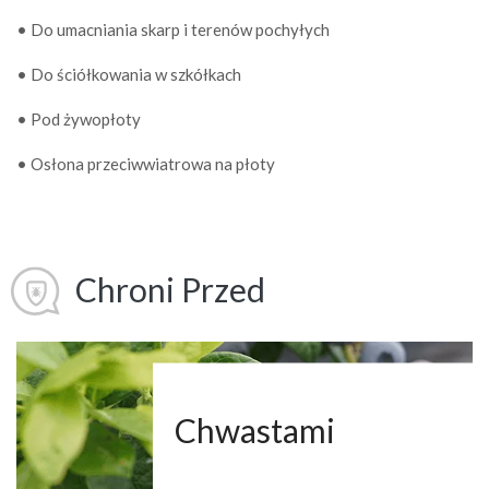
• Do umacniania skarp i terenów pochyłych
• Do ściółkowania w szkółkach
• Pod żywopłoty
• Osłona przeciwwiatrowa na płoty
Chroni Przed
Chwastami