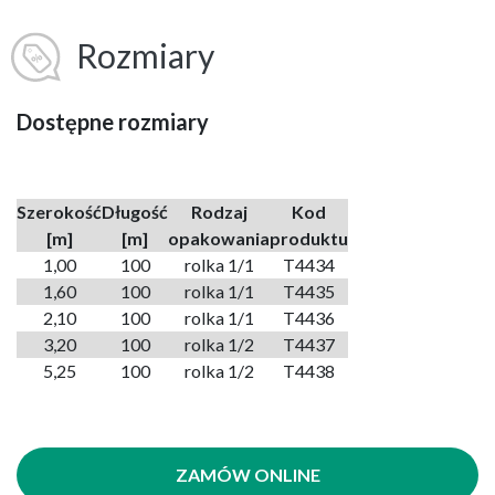
Rozmiary
Dostępne rozmiary
Szerokość
Długość
Rodzaj
Kod
[m]
[m]
opakowania
produktu
1,00
100
rolka 1/1
T4434
1,60
100
rolka 1/1
T4435
2,10
100
rolka 1/1
T4436
3,20
100
rolka 1/2
T4437
5,25
100
rolka 1/2
T4438
ZAMÓW ONLINE