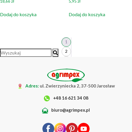
18,66
zł
5,95
zł
Dodaj do koszyka
Dodaj do koszyka
1
2
3
4
…
Adres:
ul. Zwierzyniecka 2, 37-500 Jarosław
20
+48 16 621 34 08
21
22
biuro@agrimpex.pl
→