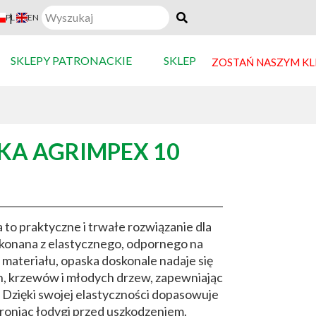
|
PL
EN
SKLEPY PATRONACKIE
SKLEP
ZOSTAŃ NASZYM K
KA AGRIMPEX 10
to praktyczne i trwałe rozwiązanie dla
konana z elastycznego, odpornego na
materiału, opaska doskonale nadaje się
n, krzewów i młodych drzew, zapewniając
ć. Dzięki swojej elastyczności dopasowuje
chroniąc łodygi przed uszkodzeniem.