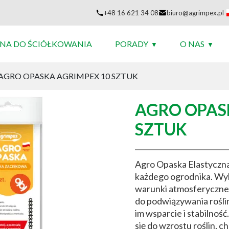
+48 16 621 34 08
biuro@agrimpex.pl
NA DO ŚCIÓŁKOWANIA
PORADY
O NAS
AGRO OPASKA AGRIMPEX 10 SZTUK
AGRO OPAS
SZTUK
Agro Opaska Elastyczna 
każdego ogrodnika. Wy
warunki atmosferyczne 
do podwiązywania rośli
im wsparcie i stabilnoś
się do wzrostu roślin, 