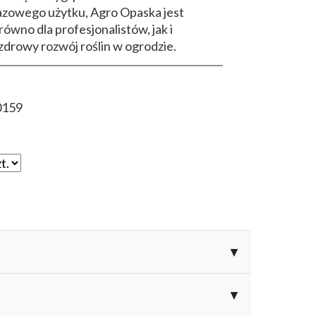
razowego użytku, Agro Opaska jest
ówno dla profesjonalistów, jak i
zdrowy rozwój roślin w ogrodzie.
0159
▼
▼