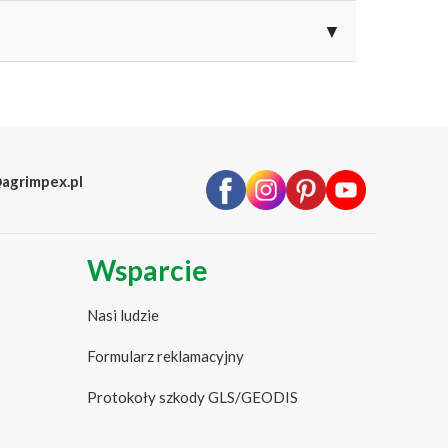
▼
ru czy ciężaru owoców,
odyg.
EAN
Kolor
 ochronę.
in w Twoim ogrodzie.
5907547409066
czarny
agrimpex.pl
Wsparcie
Nasi ludzie
Formularz reklamacyjny
Protokoły szkody GLS/GEODIS