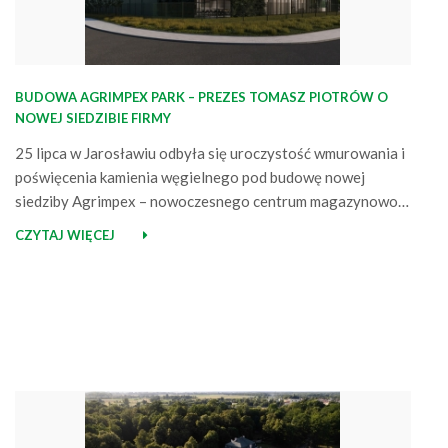
BUDOWA AGRIMPEX PARK – PREZES TOMASZ PIOTRÓW O
NOWEJ SIEDZIBIE FIRMY
25 lipca w Jarosławiu odbyła się uroczystość wmurowania i
poświęcenia kamienia węgielnego pod budowę nowej
siedziby Agrimpex – nowoczesnego centrum magazynowo-
biurowego. Za projekt odpowiada Good Time Design, a
CZYTAJ WIĘCEJ
realizację prowadzi firma ROKTON pod czujnym okiem
inspektora Jacka Pawłowskiego. W związku z tym
wydarzeniem prezes i założyciel Agrimpex, Tomasz Piotrów,
podzielił się swoimi refleksjami na…