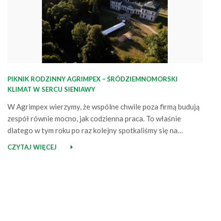
PIKNIK RODZINNY AGRIMPEX – ŚRÓDZIEMNOMORSKI
KLIMAT W SERCU SIENIAWY
W Agrimpex wierzymy, że wspólne chwile poza firmą budują
zespół równie mocno, jak codzienna praca. To właśnie
dlatego w tym roku po raz kolejny spotkaliśmy się na
rodzinnym pikniku. Uśmiechy, integracja i wspólny czas –
CZYTAJ WIĘCEJ
taki był nasz dzień Kolejny już piknik Agrimpex odbył się 4
lipca 2025 w malowniczej Sieniawie. Tym razem przeniósł
nas…