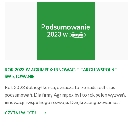
ROK 2023 W AGRIMPEX: INNOWACJE, TARGI I WSPÓLNE
ŚWIĘTOWANIE
Rok 2023 dobiegł końca, oznacza to, że nadszedł czas
podsumowań. Dla firmy Agrimpex był to rok pełen wyzwań,
innowacji i wspólnego rozwoju. Dzięki zaangażowaniu
naszego zespołu udało nam się osiągnąć wiele mniejszych i
CZYTAJ WIĘCEJ
większych sukcesów. Pojawiliśmy się na największych
imprezach branżowych, nawiązując relację z wieloma
profesjonalistami, jak i entuzjastami ogrodów. Dało nam to
okazję do…