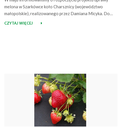
melona w Szarkówce koło Charsznicy (województwo
małopolskie), realizowanego przez Damiana Micyka. Do
udziału w nim zaproszona została również firma Agrimpex.
CZYTAJ WIĘCEJ
Po około dwóch miesiącach bogatsi o zdobytą wiedzę
chcemy podzielić się przebiegiem przedsięwzięcia, naszymi
spostrzeżeniami na temat tej mało znanej w Polsce uprawy,
a także naszej roli w…