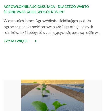
AGROWŁÓKNINA ŚCIÓŁKUJĄCA – DLACZEGO WARTO
ŚCIÓŁKOWAĆ GLEBĘ WOKÓŁ ROŚLIN?
W ostatnich latach Agrowłóknina ściółkująca zyskała
ogromną popularność zarówno wśród profesjonalnych
rolników, jak i hobbystów zajmujących się uprawą roślin w
ogrodzie. Nie ma w tym nic dziwnego, wykonany z
CZYTAJ WIĘCEJ
polipropylenu materiał oferuje bowiem szereg korzyści. Jak
ma to jednak miejsce w przypadku każdego produktu,
również Agrowłóknina spotkała się swego czasu z krytyką.
Pojawiały się głosy,…