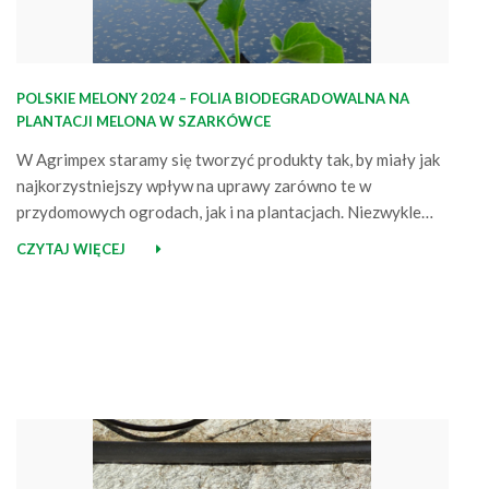
POLSKIE MELONY 2024 – FOLIA BIODEGRADOWALNA NA
PLANTACJI MELONA W SZARKÓWCE
W Agrimpex staramy się tworzyć produkty tak, by miały jak
najkorzystniejszy wpływ na uprawy zarówno te w
przydomowych ogrodach, jak i na plantacjach. Niezwykle
cenne są dla nas wizyty u plantatorów, podczas których
CZYTAJ WIĘCEJ
możemy obserwować, co dzieje się z okryciami wraz z
upływem czasu. Tym razem bliżej przyjrzymy się foli
biodegradowalnej, zastosowanej w uprawie melona….