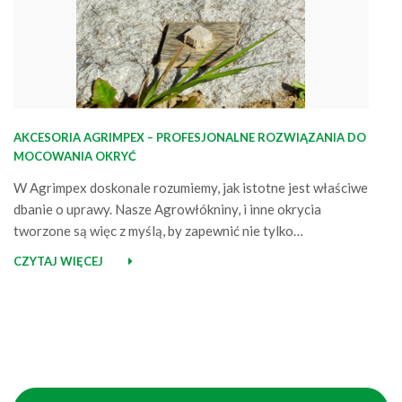
AKCESORIA AGRIMPEX – PROFESJONALNE ROZWIĄZANIA DO
MOCOWANIA OKRYĆ
W Agrimpex doskonale rozumiemy, jak istotne jest właściwe
dbanie o uprawy. Nasze Agrowłókniny, i inne okrycia
tworzone są więc z myślą, by zapewnić nie tylko
bezpieczeństwo, ale również szybszy i obfitszy wzrost
CZYTAJ WIĘCEJ
roślin. Aby zapewnić optymalne warunki dla roślin, oprócz
wysokiej jakości okrycia, konieczne jest również
odpowiednie jego przymocowanie. W ofercie Agrimpex
znajduje się więc…