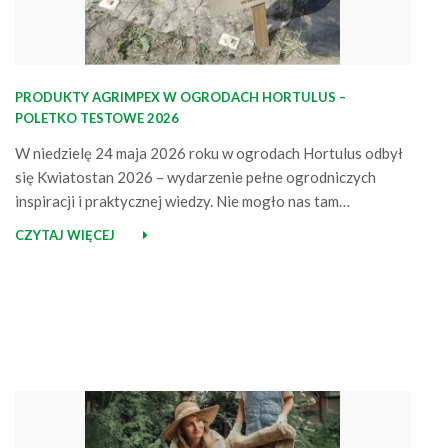
PRODUKTY AGRIMPEX W OGRODACH HORTULUS –
POLETKO TESTOWE 2026
W niedzielę 24 maja 2026 roku w ogrodach Hortulus odbył
się Kwiatostan 2026 – wydarzenie pełne ogrodniczych
inspiracji i praktycznej wiedzy. Nie mogło nas tam
zabraknąć! Agrimpex na Kwiatostanie – spotkania, wiedza,
CZYTAJ WIĘCEJ
inspiracje Jako Agrimpex pojawiliśmy się na wydarzeniu z
naszym stoiskiem, na którym zaprezentowaliśmy produkty
przeznaczone do ogrodowych upraw. Była to doskonała
okazja, aby…