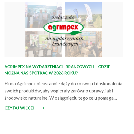
AGRIMPEX NA WYDARZENIACH BRANŻOWYCH – GDZIE
MOŻNA NAS SPOTKAĆ W 2026 ROKU?
Firma Agrimpex nieustannie dąży do rozwoju i doskonalenia
swoich produktów, aby wspierały zarówno uprawy, jak i
środowisko naturalne. W osiągnięciu tego celu pomaga
aktywne uczestnictwo w różnorodnych wydarzeniach
CZYTAJ WIĘCEJ
branżowych, takich jak targi czy projekty doświadczalne.
Również w 2025 roku nie zwalniamy tempa i z radością
informujemy, że w nadchodzących miesiącach będzie można
spotkać nas na…