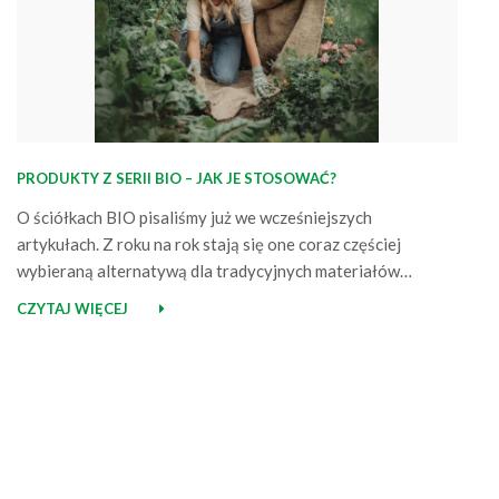
PRODUKTY Z SERII BIO – JAK JE STOSOWAĆ?
O ściółkach BIO pisaliśmy już we wcześniejszych
artykułach. Z roku na rok stają się one coraz częściej
wybieraną alternatywą dla tradycyjnych materiałów
zarówno w ogrodach, jak i na większych plantacjach (folia
CZYTAJ WIĘCEJ
biodegradowalna w uprawie melona, arbuza, dyni itp.). Ich
rosnąca popularność nie jest przypadkowa, to efekt
połączenia skuteczności w uprawie z realnym, pozytywnym
wpływem na…