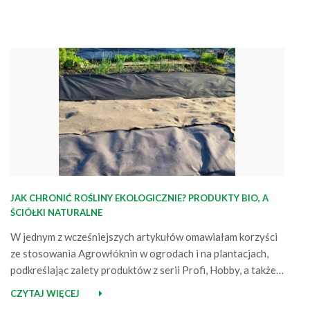
JAK CHRONIĆ ROŚLINY EKOLOGICZNIE? PRODUKTY BIO, A
ŚCIÓŁKI NATURALNE
W jednym z wcześniejszych artykułów omawiałam korzyści
ze stosowania Agrowłóknin w ogrodach i na plantacjach,
podkreślając zalety produktów z serii Profi, Hobby, a także
linii BIO (w obliczu rosnącej troski o środowisko coraz
CZYTAJ WIĘCEJ
więcej osób szuka bowiem rozwiązań, które są bezpieczne