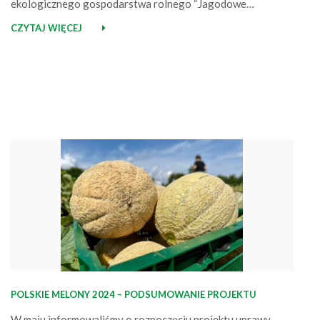
ekologicznego gospodarstwa rolnego “Jagodowe
marzenie” znajdującego się we wsi Chrzanowo, w gminie
CZYTAJ WIĘCEJ
Łęczyca. To właśnie tam pod koniec września 2023 roku
rozłożone zostały produkty z serii BIO. Wiemy, jak
wyglądały one tuż po rozłożeniu, a także w marcu i w
połowie…
POLSKIE MELONY 2024 – PODSUMOWANIE PROJEKTU
W maju informowaliśmy o rozpoczęciu projektu uprawy