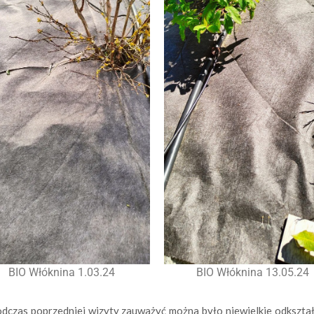
BIO Włóknina 1.03.24
BIO Włóknina 13.05.24
podczas poprzedniej wizyty zauważyć można było niewielkie odkszt