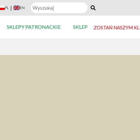
|
PL
EN
SKLEPY PATRONACKIE
SKLEP
ZOSTAŃ NASZYM K