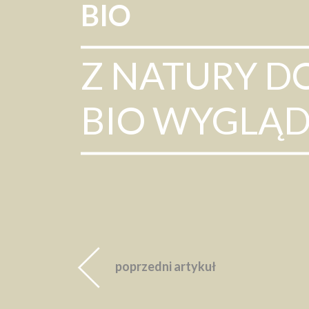
BIO
Z NATURY D
BIO WYGLĄD
poprzedni artykuł