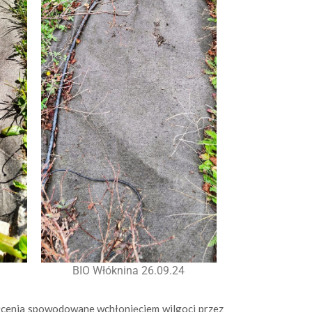
BIO Włóknina 26.09.24
ałcenia spowodowane wchłonięciem wilgoci przez