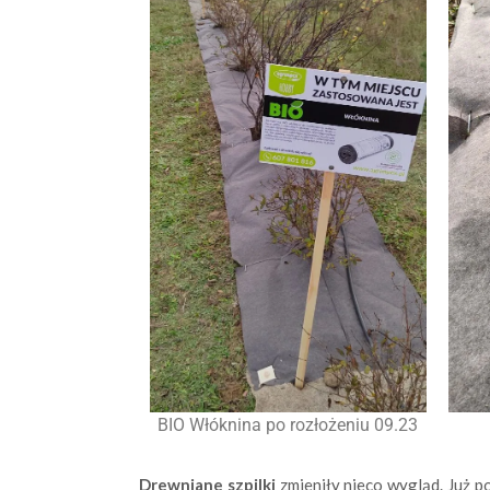
BIO Włóknina po rozłożeniu 09.23
Drewniane szpilki
zmieniły nieco wygląd. Już 