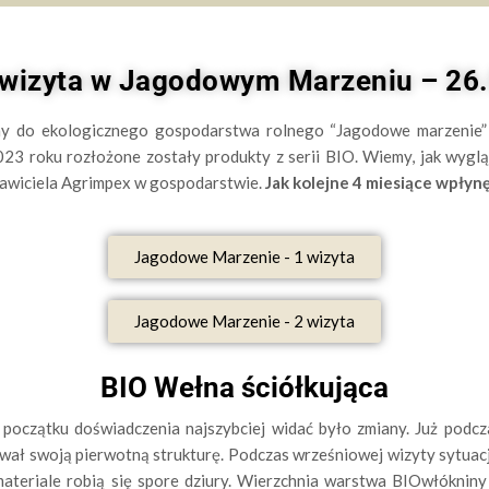
 wizyta w Jagodowym Marzeniu – 26
my do ekologicznego gospodarstwa rolnego “Jagodowe marzenie” 
23 roku rozłożone zostały produkty z serii BIO. Wiemy, jak wyglą
stawiciela Agrimpex w gospodarstwie.
Jak kolejne 4 miesiące wpły
Jagodowe Marzenie - 1 wizyta
Jagodowe Marzenie - 2 wizyta
BIO Wełna ściółkująca
początku doświadczenia najszybciej widać było zmiany. Już podcz
ał swoją pierwotną strukturę. Podczas wrześniowej wizyty sytuacj
 materiale robią się spore dziury. Wierzchnia warstwa BIOwłókni