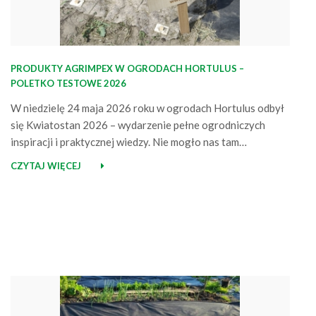
PRODUKTY AGRIMPEX W OGRODACH HORTULUS –
POLETKO TESTOWE 2026
W niedzielę 24 maja 2026 roku w ogrodach Hortulus odbył
się Kwiatostan 2026 – wydarzenie pełne ogrodniczych
inspiracji i praktycznej wiedzy. Nie mogło nas tam
zabraknąć! Agrimpex na Kwiatostanie – spotkania, wiedza,
CZYTAJ WIĘCEJ
inspiracje Jako Agrimpex pojawiliśmy się na wydarzeniu z
naszym stoiskiem, na którym zaprezentowaliśmy produkty
przeznaczone do ogrodowych upraw. Była to doskonała
okazja, aby…