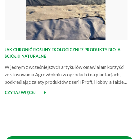
JAK CHRONIĆ ROŚLINY EKOLOGICZNIE? PRODUKTY BIO, A
ŚCIÓŁKI NATURALNE
W jednym z wcześniejszych artykułów omawiałam korzyści
ze stosowania Agrowłóknin w ogrodach i na plantacjach,
podkreślając zalety produktów z serii Profi, Hobby, a także
linii BIO (w obliczu rosnącej troski o środowisko coraz
CZYTAJ WIĘCEJ
więcej osób szuka bowiem rozwiązań, które są bezpieczne
dla natury). Mimo że produkty z linii BIO są w pełni
biodegradowalne i kompostowalne,…