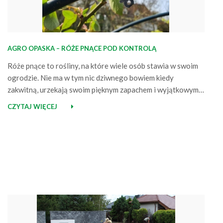
AGRO OPASKA – RÓŻE PNĄCE POD KONTROLĄ
Róże pnące to rośliny, na które wiele osób stawia w swoim
ogrodzie. Nie ma w tym nic dziwnego bowiem kiedy
zakwitną, urzekają swoim pięknym zapachem i wyjątkowym
wyglądem stanowiąc jego doskonałą ozdobę. Pomimo
CZYTAJ WIĘCEJ
oczywistych zalet, róże posiadają jednak małą wadę – ich
pędy są trudne do opanowania i bez odpowiedniego
mocowania mogą wymknąć się spod…