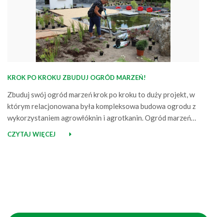
KROK PO KROKU ZBUDUJ OGRÓD MARZEŃ!
Zbuduj swój ogród marzeń krok po kroku to duży projekt, w
którym relacjonowana była kompleksowa budowa ogrodu z
wykorzystaniem agrowłóknin i agrotkanin. Ogród marzeń
jest skończony, a jednym z końcowych i ważnych elementów
CZYTAJ WIĘCEJ
było urządzanie rabat, czyli sadzenie roślin, wykładanie
włóknin i materiałów ozdobnych. I właśnie w tym etapie
aktywnie marka Agrimpex wsparła Tomka, którego…