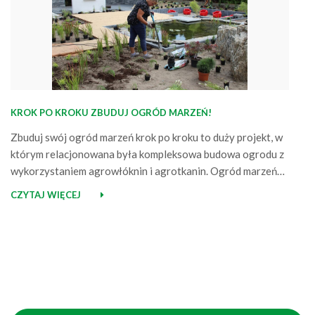
KROK PO KROKU ZBUDUJ OGRÓD MARZEŃ!
Zbuduj swój ogród marzeń krok po kroku to duży projekt, w
którym relacjonowana była kompleksowa budowa ogrodu z
wykorzystaniem agrowłóknin i agrotkanin. Ogród marzeń
jest skończony, a jednym z końcowych i ważnych elementów
CZYTAJ WIĘCEJ
było urządzanie rabat, czyli sadzenie roślin, wykładanie
włóknin i materiałów ozdobnych. I właśnie w tym etapie
aktywnie marka Agrimpex wsparła Tomka, którego…