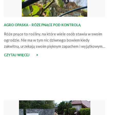
AGRO OPASKA – RÓŻE PNĄCE POD KONTROLĄ
Róże pnące to rośliny, na które wiele osób stawia w swoim
ogrodzie. Nie ma w tym nic dziwnego bowiem kiedy
zakwitną, urzekają swoim pięknym zapachem i wyjątkowym
wyglądem stanowiąc jego doskonałą ozdobę. Pomimo
CZYTAJ WIĘCEJ
oczywistych zalet, róże posiadają jednak małą wadę – ich
pędy są trudne do opanowania i bez odpowiedniego
mocowania mogą wymknąć się spod…