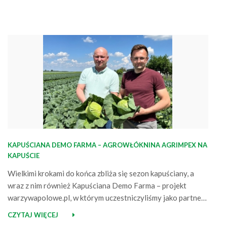
KAPUŚCIANA DEMO FARMA – AGROWŁÓKNINA AGRIMPEX NA
KAPUŚCIE
Wielkimi krokami do końca zbliża się sezon kapuściany, a
wraz z nim również Kapuściana Demo Farma – projekt
warzywapolowe.pl, w którym uczestniczyliśmy jako partner.
W marcu dostarczyliśmy trzy rodzaje Agrowłóknin
CZYTAJ WIĘCEJ
osłaniających na plantację Przemysława Golenia znajdującą