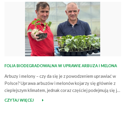
FOLIA BIODEGRADOWALNA W UPRAWIE ARBUZA I MELONA
Arbuzy i melony – czy da się je z powodzeniem uprawiać w
Polsce? Uprawa arbuzów i melonów kojarzy się głównie z
cieplejszym klimatem, jednak coraz częściej podejmują się jej
również polscy plantatorzy. Mimo że w naszych warunkach
CZYTAJ WIĘCEJ
nadal stanowi wyzwanie, odpowiednio zaplanowany proces
i właściwie dobrane rozwiązania sprawiają, że staje się nie
tylko możliwa, ale…