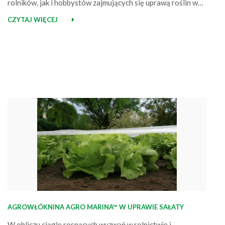
rolników, jak i hobbystów zajmujących się uprawą roślin w
ogrodzie. Nie ma w tym nic dziwnego, wykonany z
CZYTAJ WIĘCEJ
polipropylenu materiał oferuje bowiem szereg korzyści. Jak
ma to jednak miejsce w przypadku każdego produktu,
również Agrowłóknina spotkała się swego czasu z krytyką.
Pojawiały się głosy,…
AGROWŁÓKNINA AGRO MARINA™ W UPRAWIE SAŁATY
W obliczu ciągle rosnących wyzwań w rolnictwie i