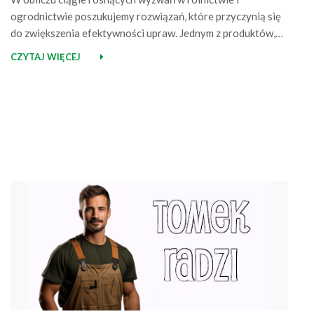
ogrodnictwie poszukujemy rozwiązań, które przyczynią się
do zwiększenia efektywności upraw. Jednym z produktów,
które doskonale radzą sobie z tym zadaniem, jest
CZYTAJ WIĘCEJ
Agrowłóknina Agro Marina™. Ta całoroczna Agrowłóknina
idealnie nadaje się do ochrony dużych obszarów oraz
wszelkiego rodzaju roślin. Doskonałym tego przykładem
jest uprawa sałaty w Smoszewie. Agro…