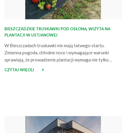
BIESZCZADZKIE TRUSKAWKI POD OSŁONĄ. WIZYTA NA
PLANTACJI W USTJANOWEJ
W Bieszczadach truskawki nie mają łatwego startu.
Zmienna pogoda, chłodne noce i wymagające warunki
sprawiają, że prowadzenie plantacji wymaga nie tylko
doświadczenia, ale też dobrze dobranych rozwiązań.
CZYTAJ WIĘCEJ
Odwiedziliśmy plantację w Ustjanowej, prowadzoną przez
pana Krzysztofa i panią Anię, aby zobaczyć, jak rosną
truskawki wspierane przez Agrimpex – od ściółkowania
roślin czarną agrowłókniną 50 g po…