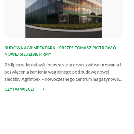
BUDOWA AGRIMPEX PARK – PREZES TOMASZ PIOTRÓW O
NOWEJ SIEDZIBIE FIRMY
25 lipca w Jarosławiu odbyła się uroczystość wmurowania i
poświęcenia kamienia węgielnego pod budowę nowej
siedziby Agrimpex – nowoczesnego centrum magazynowo-
biurowego. Za projekt odpowiada Good Time Design, a
CZYTAJ WIĘCEJ
realizację prowadzi firma ROKTON pod czujnym okiem
inspektora Jacka Pawłowskiego. W związku z tym
wydarzeniem prezes i założyciel Agrimpex, Tomasz Piotrów,
podzielił się swoimi refleksjami na…