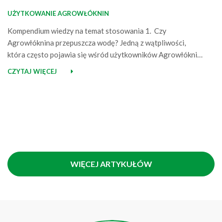
UŻYTKOWANIE AGROWŁÓKNIN
Kompendium wiedzy na temat stosowania 1. Czy
Agrowłóknina przepuszcza wodę? Jedną z wątpliwości,
która często pojawia się wśród użytkowników Agrowłóknin,
to czy tuż po rozłożeniu materiału na polu, wystąpi
CZYTAJ WIĘCEJ
opóźniona przepuszczalność wody. Większości przypadków
włókniny po rozłożeniu nie przepuszczają wody od razu,
dopiero gdy same nabiorą wilgoci zaczynają ją
przepuszczać i dodatkowo chronią rośliny przed…
WIĘCEJ ARTYKUŁÓW