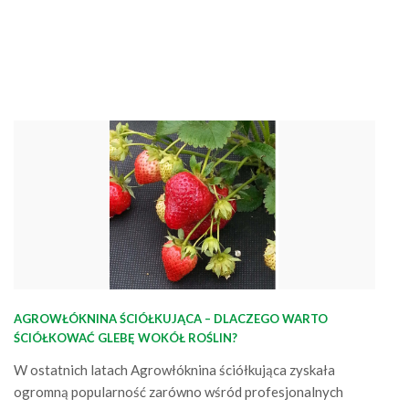
się w miejscowości Grabice. Po kilku miesiącach możemy już
ocenić ich skuteczność w uprawie wczesnej kapusty poza
tunelami. Jak…
AGROWŁÓKNINA ŚCIÓŁKUJĄCA – DLACZEGO WARTO
ŚCIÓŁKOWAĆ GLEBĘ WOKÓŁ ROŚLIN?
W ostatnich latach Agrowłóknina ściółkująca zyskała
ogromną popularność zarówno wśród profesjonalnych