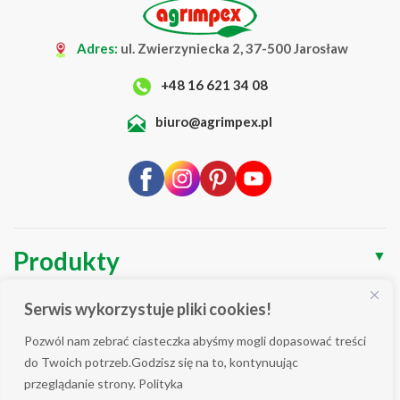
Adres:
ul. Zwierzyniecka 2, 37-500 Jarosław
+48 16 621 34 08
biuro@agrimpex.pl
Produkty
▼
O Firmie
▼
Serwis wykorzystuje pliki cookies!
Blog
▼
Pozwól nam zebrać ciasteczka abyśmy mogli dopasować treści
do Twoich potrzeb.Godzisz się na to, kontynuując
Wsparcie
▼
przeglądanie strony. Polityka