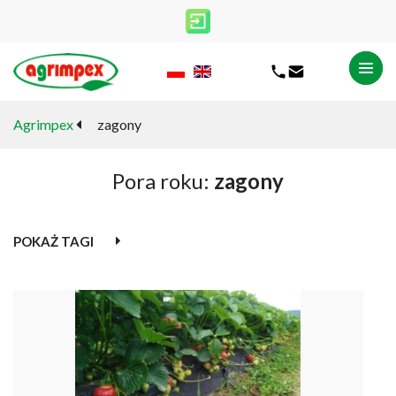
Agrimpex
zagony
Pora roku:
zagony
POKAŻ TAGI