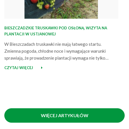
BIESZCZADZKIE TRUSKAWKI POD OSŁONĄ. WIZYTA NA
PLANTACJI W USTJANOWEJ
W Bieszczadach truskawki nie mają łatwego startu.
Zmienna pogoda, chłodne noce i wymagające warunki
sprawiają, że prowadzenie plantacji wymaga nie tylko
doświadczenia, ale też dobrze dobranych rozwiązań.
CZYTAJ WIĘCEJ
Odwiedziliśmy plantację w Ustjanowej, prowadzoną przez
pana Krzysztofa i panią Anię, aby zobaczyć, jak rosną
truskawki wspierane przez Agrimpex – od ściółkowania
roślin czarną agrowłókniną 50 g po…
WIĘCEJ ARTYKUŁÓW