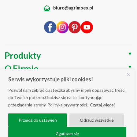
biuro@agrimpex.pl
Produkty
▼
O Firmie
▼
Serwis wykorzystuje pliki cookies!
Blog
▼
Pozwól nam zebrać ciasteczka abyśmy mogli dopasować treści
Wsparcie
▼
do Twoich potrzeb.Godzisz się na to, kontynuując
przeglądanie strony. Polityka prywatności.
Czytaj więcej
Polityka prywatności / Cookies
Przejdź do ustawień
Odrzuć wszystkie
WSZELKIE PRAWA ZASTRZEŻONE AGRIMPEX © 2025
COPYRIGHT ALL RIGHT RESERVED.
Zgadzam się