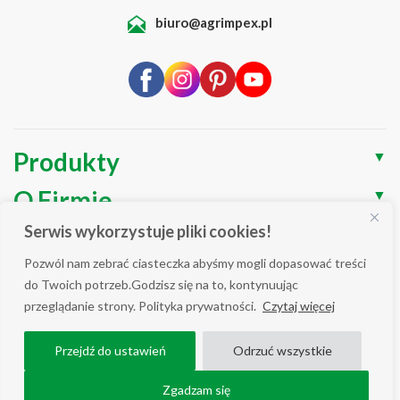
biuro@agrimpex.pl
Produkty
▼
O Firmie
▼
Serwis wykorzystuje pliki cookies!
Blog
▼
Pozwól nam zebrać ciasteczka abyśmy mogli dopasować treści
Wsparcie
▼
do Twoich potrzeb.Godzisz się na to, kontynuując
przeglądanie strony. Polityka prywatności.
Czytaj więcej
Polityka prywatności / Cookies
Przejdź do ustawień
Odrzuć wszystkie
WSZELKIE PRAWA ZASTRZEŻONE AGRIMPEX © 2025
COPYRIGHT ALL RIGHT RESERVED.
Zgadzam się