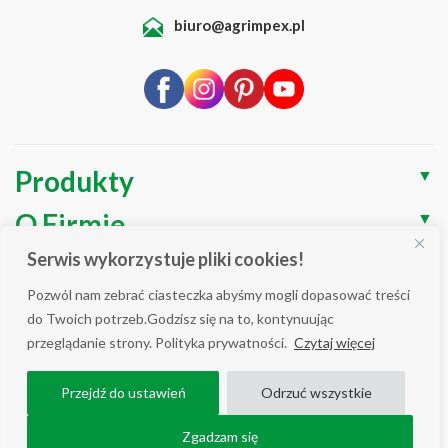
biuro@agrimpex.pl
Produkty
▼
O Firmie
▼
Serwis wykorzystuje pliki cookies!
Blog
▼
Pozwól nam zebrać ciasteczka abyśmy mogli dopasować treści
Wsparcie
▼
do Twoich potrzeb.Godzisz się na to, kontynuując
przeglądanie strony. Polityka prywatności.
Czytaj więcej
Polityka prywatności / Cookies
Przejdź do ustawień
Odrzuć wszystkie
WSZELKIE PRAWA ZASTRZEŻONE AGRIMPEX © 2025
COPYRIGHT ALL RIGHT RESERVED.
Zgadzam się