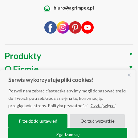
biuro@agrimpex.pl
Produkty
▼
O Firmie
▼
Serwis wykorzystuje pliki cookies!
Blog
▼
Pozwól nam zebrać ciasteczka abyśmy mogli dopasować treści
Wsparcie
▼
do Twoich potrzeb.Godzisz się na to, kontynuując
przeglądanie strony. Polityka prywatności.
Czytaj więcej
Polityka prywatności / Cookies
Przejdź do ustawień
Odrzuć wszystkie
WSZELKIE PRAWA ZASTRZEŻONE AGRIMPEX © 2025
COPYRIGHT ALL RIGHT RESERVED.
Zgadzam się