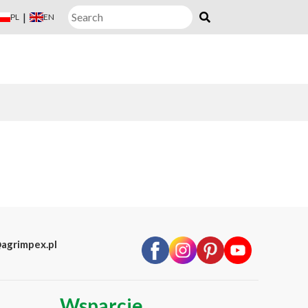
|
PL
EN
agrimpex.pl
Wsparcie