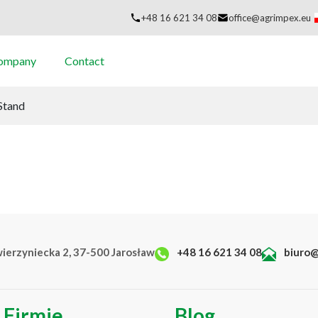
+48 16 621 34 08
office@agrimpex.eu
company
Contact
Stand
wierzyniecka 2, 37-500 Jarosław
+48 16 621 34 08
biuro@
 Firmie
Blog