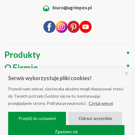
biuro@agrimpex.pl
Produkty
▼
O Firmie
▼
Serwis wykorzystuje pliki cookies!
Blog
▼
Pozwól nam zebrać ciasteczka abyśmy mogli dopasować treści
Wsparcie
▼
do Twoich potrzeb.Godzisz się na to, kontynuując
przeglądanie strony. Polityka prywatności.
Czytaj więcej
Polityka prywatności / Cookies
Przejdź do ustawień
Odrzuć wszystkie
WSZELKIE PRAWA ZASTRZEŻONE AGRIMPEX © 2025
COPYRIGHT ALL RIGHT RESERVED.
Zgadzam się