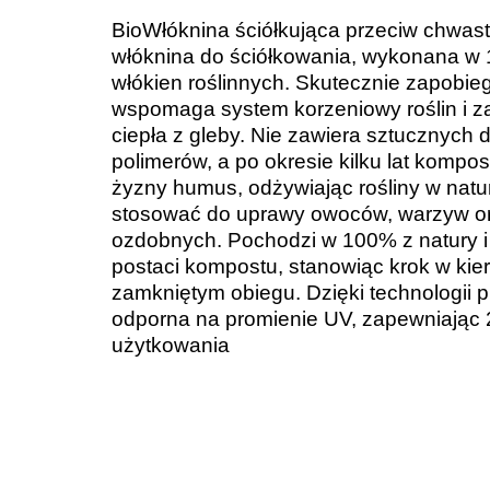
BioWłóknina ściółkująca przeciw chwas
włóknina do ściółkowania, wykonana w 
włókien roślinnych. Skutecznie zapobie
wspomaga system korzeniowy roślin i za
ciepła z gleby. Nie zawiera sztucznych
polimerów, a po okresie kilku lat kompost
żyzny humus, odżywiając rośliny w nat
stosować do uprawy owoców, warzyw ora
ozdobnych. Pochodzi w 100% z natury i
postaci kompostu, stanowiąc krok w ki
zamkniętym obiegu. Dzięki technologii pr
odporna na promienie UV, zapewniając 2
użytkowania