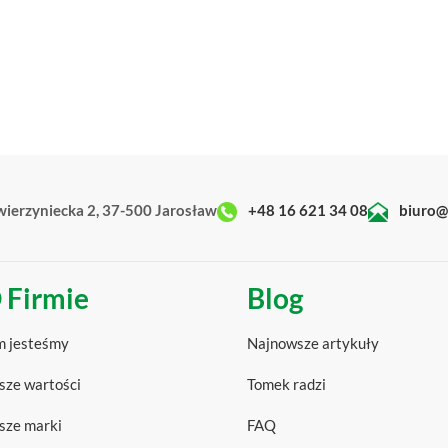
wierzyniecka 2, 37-500 Jarosław
+48 16 621 34 08
biuro@
 Firmie
Blog
m jesteśmy
Najnowsze artykuły
sze wartości
Tomek radzi
sze marki
FAQ