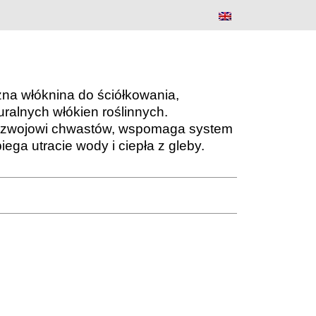
a Agro-Nova
zna włóknina do ściółkowania,
alnych włókien roślinnych.
ozwojowi chwastów, wspomaga system
iega utracie wody i ciepła z gleby.