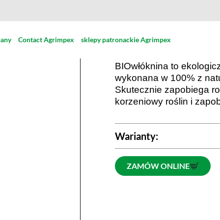
Agrowłóknin
1,6/10m
pany
Contact Agrimpex
sklepy patronackie Agrimpex
BIOwłóknina to ekologic
wykonana w 100% z natur
Skutecznie zapobiega r
korzeniowy roślin i zapob
Warianty:
ZAMÓW ONLINE