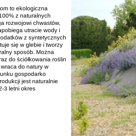
tom to ekologiczna
100% z naturalnych
ga rozwojowi chwastów,
pobiega utracie wody i
 dodatków z syntetycznych
uje się w glebie i tworzy
uralny sposób. Można
z do ściółkowania roślin
 wraca do natury w
erunku gospodarko
odukcji jest naturalnie
-3 letni okres