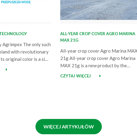
 TECHNOLOGY
ALL-YEAR CROP COVER AGRO MARINA
MAX 21G
 Agrimpex The only such
All-year crop cover Agro Marina MA
oland with revolutionary
21g All-year crop cover Agro Marina
ts original color is a sign
MAX 21g is a new product by the
thanks to which your crops
Agrimpex company, produced in the A
 protected from the very
CZYTAJ WIĘCEJ
Marina technology – an innovative
fely irrigated. Thanks to
mechanism thanks to which the crop
bility present right from
cover transmits water immediately af
ying the material out,
application. All-year crop cover Agro
Marina Max 21g is a response to our
customers’…
WIĘCEJ ARTYKUŁÓW