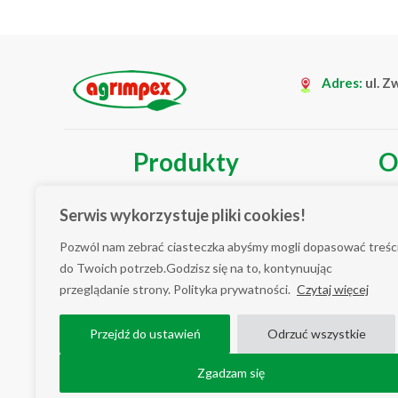
Adres:
ul. Z
Produkty
O
Seria Hobby
Kim
Serwis wykorzystuje pliki cookies!
Seria Profi
Nas
Pozwól nam zebrać ciasteczka abyśmy mogli dopasować treśc
do Twoich potrzeb.Godzisz się na to, kontynuując
Seria BIO
Nas
przeglądanie strony. Polityka prywatności.
Czytaj więcej
Ws
Przejdź do ustawień
Odrzuć wszystkie
Zgadzam się