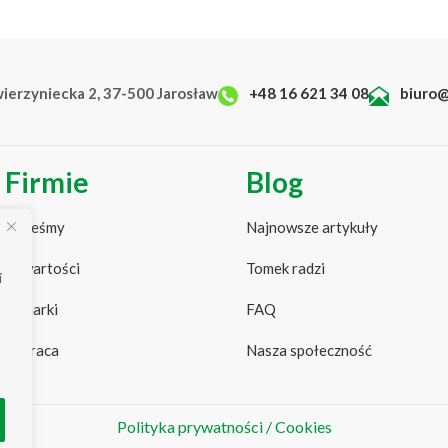
wierzyniecka 2, 37-500 Jarosław
+48 16 621 34 08
biuro@
 Firmie
Blog
 jesteśmy
Najnowsze artykuły
ze wartości
Tomek radzi
i
ze marki
FAQ
półpraca
Nasza społeczność
Polityka prywatności / Cookies