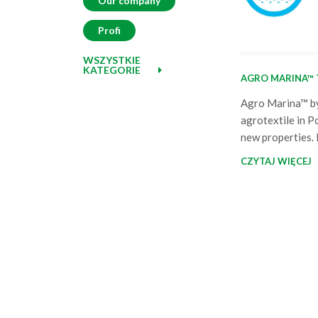
Our company
Profi
WSZYSTKIE
KATEGORIE
AGRO MARINA™
Agro Marina™ by
agrotextile in P
new properties. I
of top quality, 
CZYTAJ WIĘCEJ
will not only be
start but also sa
its water-permea
the moment of la
the…