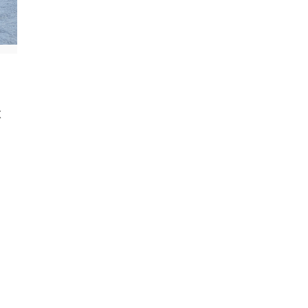
X
gro
ter