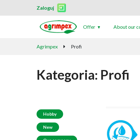
Zaloguj
Offer
About our 
Agrimpex
Profi
Kategoria:
Profi
Hobby
New