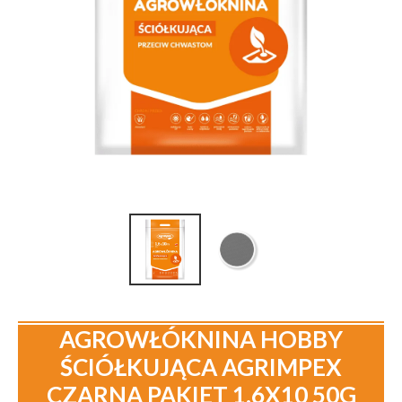
AGROWŁÓKNINA HOBBY
ŚCIÓŁKUJĄCA AGRIMPEX
CZARNA PAKIET 1.6X10 50G