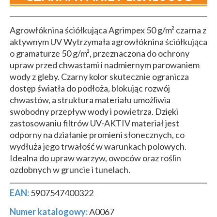
Agrowłóknina ściółkująca Agrimpex 50 g/m² czarna z
aktywnym UV Wytrzymała agrowłóknina ściółkująca
o gramaturze 50 g/m², przeznaczona do ochrony
upraw przed chwastami i nadmiernym parowaniem
wody z gleby. Czarny kolor skutecznie ogranicza
dostęp światła do podłoża, blokując rozwój
chwastów, a struktura materiału umożliwia
swobodny przepływ wody i powietrza. Dzięki
zastosowaniu filtrów UV-AKTIV materiał jest
odporny na działanie promieni słonecznych, co
wydłuża jego trwałość w warunkach polowych.
Idealna do upraw warzyw, owoców oraz roślin
ozdobnych w gruncie i tunelach.
EAN:
5907547400322
Numer katalogowy:
A0067