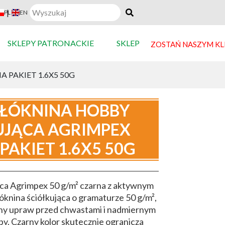
|
PL
EN
SKLEPY PATRONACKIE
SKLEP
ZOSTAŃ NASZYM K
PAKIET 1.6X5 50G
ŁÓKNINA HOBBY
UJĄCA AGRIMPEX
PAKIET 1.6X5 50G
ca Agrimpex 50 g/m² czarna z aktywnym
nina ściółkująca o gramaturze 50 g/m²,
ny upraw przed chwastami i nadmiernym
y. Czarny kolor skutecznie ogranicza