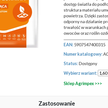
dostęp światła do podło
struktura materiału um
powietrza. Dzięki zasto
odporny na działanie p
trwałość w warunkach 
owoców oraz roślin ozd
EAN:
5907547400315
Numer katalogowy:
A
Status:
Dostępny
Wybierz wariant:
Sklep Agrimpex >>>
Zastosowanie