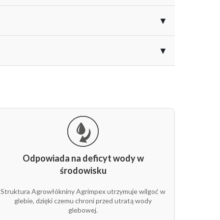
sokiej gramaturze i aktywnej ochronie UV
▼
onę przed zabrudzeniem.
▼
ę gleby i przyspiesza wzrost.
ci plantacji i redukuje konieczność
EAN
Kolor
stów wokół bylin, krzewów i drzew.
5907547400315
czarny
m
5907547400322
czarny
ducentów rolnych.
5907547468162
czarny
Odpowiada na deficyt wody w
środowisku
5907547400513
czarny
Struktura Agrowłókniny Agrimpex utrzymuje wilgoć w
5907547468148
czarny
glebie, dzięki czemu chroni przed utratą wody
glebowej.
5907547549793
czarny