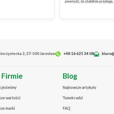
pewność, że stabilnie przylega.
wierzyniecka 2, 37-500 Jarosław
+48 16 621 34 08
biuro@
 Firmie
Blog
 jesteśmy
Najnowsze artykuły
ze wartości
Tomek radzi
ze marki
FAQ