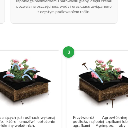
zapobiega nadmiernemu parowaniu gleby, dzięki czemu
pozwala na oszczędność wody i oraz czasu związanego
z częstym podlewaniem roślin.
3
osnących już roślinach wykonaj
Przytwierdź Agrowłókni
cie, które umożliwi obłożenie
podłoża, najlepiej szpilkami lu
łókniny wokół nich.
agrafkami Agrimpex, aby