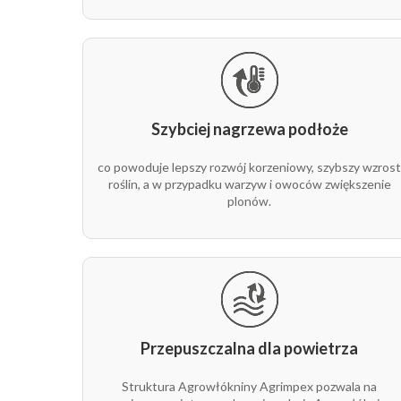
Uprawy gruntowe i pod osłonami
Truskawki, maliny, borówki, warzywa (np. ogór
Rośliny ozdobne i rabaty
Szybciej nagrzewa podłoże
co powoduje lepszy rozwój korzeniowy, szybszy wzros
roślin, a w przypadku warzyw i owoców zwiększenie
plonów.
Przepuszczalna dla powietrza
Struktura Agrowłókniny Agrimpex pozwala na