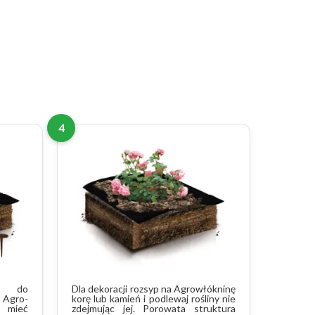
4
nę do
Dla dekoracji rozsyp na Agrowłókninę
b Agro-
korę lub kamień i podlewaj rośliny nie
 mieć
zdejmując jej. Porowata struktura