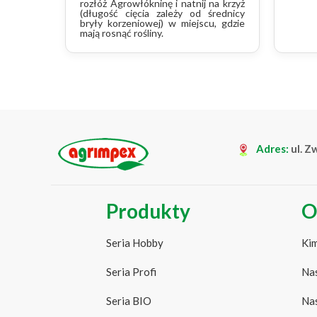
rozłóż Agrowłókninę i natnij na krzyż
(długość cięcia zależy od średnicy
bryły korzeniowej) w miejscu, gdzie
mają rosnąć rośliny.
Adres:
ul. Z
Produkty
O
Seria Hobby
Kim
Seria Profi
Nas
Seria BIO
Nas