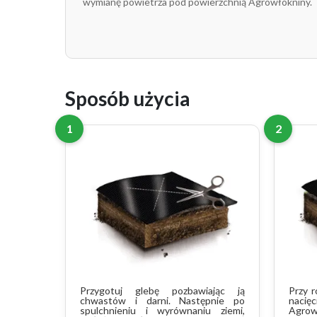
wymianę powietrza pod powierzchnią Agrowłókniny.
Sposób użycia
1
2
Przygotuj glebę pozbawiając ją
Przy r
chwastów i darni. Następnie po
nacię
spulchnieniu i wyrównaniu ziemi,
Agrow