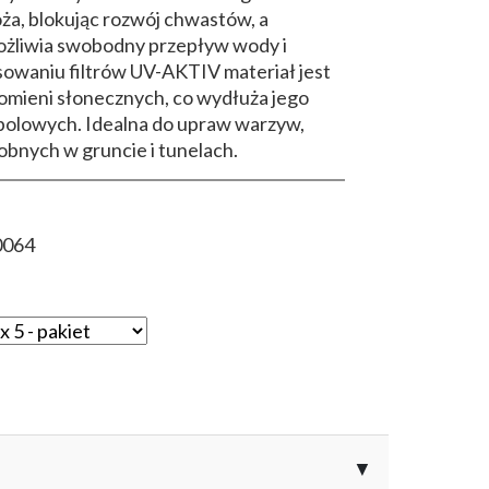
ża, blokując rozwój chwastów, a
ożliwia swobodny przepływ wody i
sowaniu filtrów UV-AKTIV materiał jest
romieni słonecznych, co wydłuża jego
polowych. Idealna do upraw warzyw,
obnych w gruncie i tunelach.
0064
▼