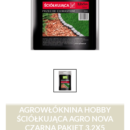
AGROWŁÓKNINA HOBBY
ŚCIÓŁKUJĄCA AGRO NOVA
CZARNA PAKIET 3.2X5