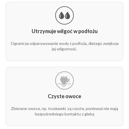
3,20 m
50 m
rolka
1
N3828
Utrzymuje wilgoć w podłożu
3,20 m
100 m
rolka
1
N3829
Ogranicza odparowywanie wody z podłoża, dlatego zwiększa
jej wilgotność.
Czyste owoce
Zbierane owoce, np. truskawki, są czyste, ponieważ nie mają
bezpośredniego kontaktu z glebą