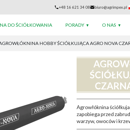
+48 16 621 34 08
biuro@agrimpex.pl
NA DO ŚCIÓŁKOWANIA
PORADY
O NAS
AGROWŁÓKNINA HOBBY ŚCIÓŁKUJĄCA AGRO NOVA CZARN
AGROW
ŚCIÓŁKU
CZARNA
Agrowłóknina ściółkuj
zapobiega przed zabru
warzyw, owoców i krz