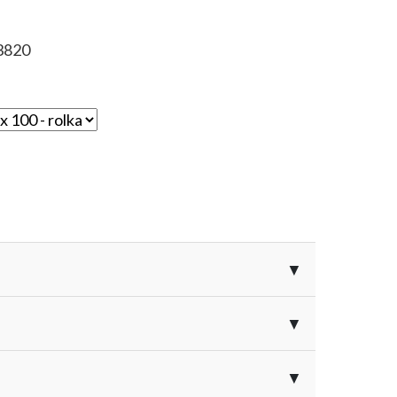
3820
▼
▼
▼