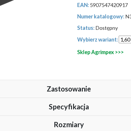
EAN:
5907547420917
Numer katalogowy:
N
Status:
Dostępny
Wybierz wariant:
Sklep Agrimpex >>>
Zastosowanie
owoców, np. truskawek, chroniąc je przed kontaktem z glebą.
Specyfikacja
:
ogranicza rozwój chwastów, poprawia estetykę rabat.
a Agro-Nova
Rozmiary
m odparowywaniem wody, utrzymując odpowiednią wilgotność.