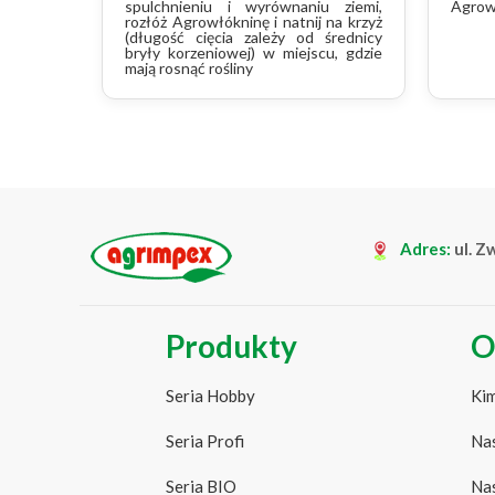
spulchnieniu i wyrównaniu ziemi,
Agrow
rozłóż Agrowłókninę i natnij na krzyż
(długość cięcia zależy od średnicy
bryły korzeniowej) w miejscu, gdzie
mają rosnąć rośliny
Adres:
ul. Z
Produkty
O
Seria Hobby
Kim
Seria Profi
Nas
Seria BIO
Nas