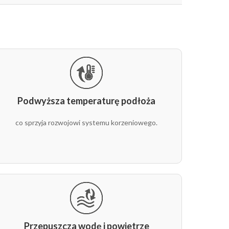
EAN
Kolor
5907547401848
czarny
5907547401855
czarny
5907547448010
czarny
Podwyższa temperaturę podłoża
5907547500077
czarny
co sprzyja rozwojowi systemu korzeniowego.
5907547442308
czarny
5907547420917
czarny
5907547401862
czarny
5907547401879
czarny
Przepuszcza wodę i powietrze