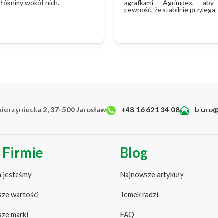
łókniny wokół nich.
agrafkami Agrimpex, aby
pewność, że stabilnie przylega.
wierzyniecka 2, 37-500 Jarosław
+48 16 621 34 08
biuro@
 Firmie
Blog
 jesteśmy
Najnowsze artykuły
ze wartości
Tomek radzi
ze marki
FAQ