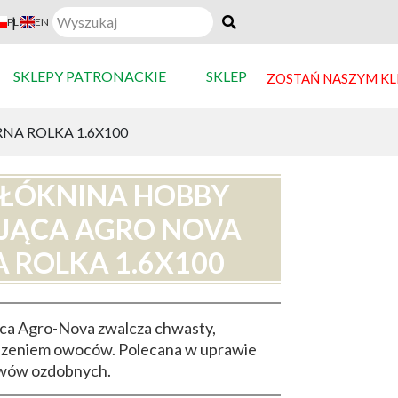
|
PL
EN
SKLEPY PATRONACKIE
SKLEP
ZOSTAŃ NASZYM K
A ROLKA 1.6X100
ŁÓKNINA HOBBY
JĄCA AGRO NOVA
 ROLKA 1.6X100
aca Agro-Nova zwalcza chwasty,
dzeniem owoców. Polecana w uprawie
ewów ozdobnych.