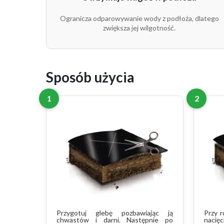
3,20 m
20 m
Ogranicza odparowywanie wody z podłoża, dlatego
3,20 m
30 m
zwiększa jej wilgotność.
3,20 m
50 m
3,20 m
100 m
Sposób użycia
1
2
Przygotuj glebę pozbawiając ją
Przy r
chwastów i darni. Następnie po
nacię