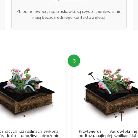
rolka
1
N3825
Zbierane owoce, np. truskawki, są czyste, ponieważ nie
rolka
1
N3827
mają bezpośredniego kontaktu z glebą
rolka
1
N3828
rolka
1
N3829
3
osnących już roślinach wykonaj
Przytwierdź Agrowłókni
cie, które umożliwi obłożenie
podłoża, najlepiej szpilkami lu