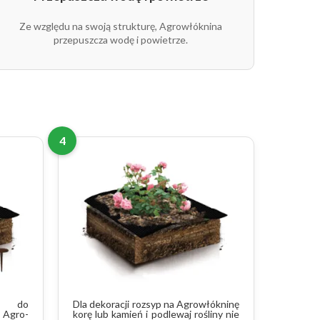
5907547449017
czarny
Ze względu na swoją strukturę, Agrowłóknina
5907547500084
czarny
przepuszcza wodę i powietrze.
5907547442414
czarny
5907547401985
czarny
4
nę do
Dla dekoracji rozsyp na Agrowłókninę
b Agro-
korę lub kamień i podlewaj rośliny nie