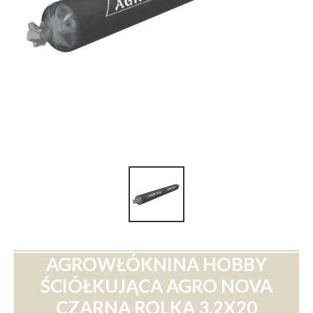
AGROWŁÓKNINA HOBBY
ŚCIÓŁKUJĄCA AGRO NOVA
CZARNA ROLKA 3.2X20