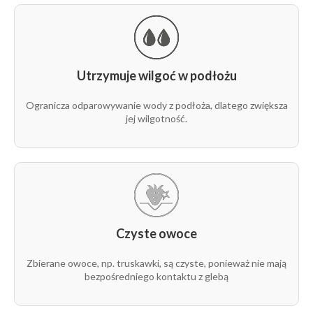
3,20 m
50 m
rolka
1
N3828
Utrzymuje wilgoć w podłożu
3,20 m
100 m
rolka
1
N3829
Ogranicza odparowywanie wody z podłoża, dlatego zwiększa
jej wilgotność.
Czyste owoce
Zbierane owoce, np. truskawki, są czyste, ponieważ nie mają
bezpośredniego kontaktu z glebą