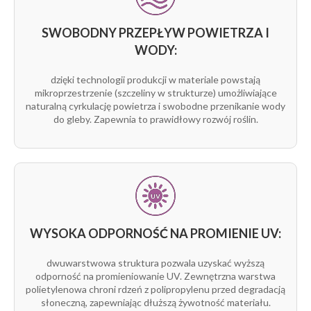
Zalecenia użytkowe:
SWOBODNY PRZEPŁYW POWIETRZA I
Montaż:
rozłóż Agrowłókninę na uprawie,
WODY:
następnie zabezpiecz brzegi za pomocą
szpilek
twist Agrimpex
dzięki technologii produkcji w materiale powstają
Przechowywanie:
w suchym miejscu, z dala od
mikroprzestrzenie (szczeliny w strukturze) umożliwiające
bezpośredniego działania promieni słonecznych
naturalną cyrkulację powietrza i swobodne przenikanie wody
do gleby. Zapewnia to prawidłowy rozwój roślin.
Opakowanie:
Materiał zwinięty w rolkę, zabezpieczony folią
ochronną
Etykieta informacyjna zawierająca specyfikację
produktu, kod i instrukcje użytkowania
Produkt dedykowany zarówno dla profesjonalnych
WYSOKA ODPORNOŚĆ NA PROMIENIE UV:
producentów owoców i warzyw, jak i ogrodników
dwuwarstwowa struktura pozwala uzyskać wyższą
amatorów.
odporność na promieniowanie UV. Zewnętrzna warstwa
polietylenowa chroni rdzeń z polipropylenu przed degradacją
słoneczną, zapewniając dłuższą żywotność materiału.