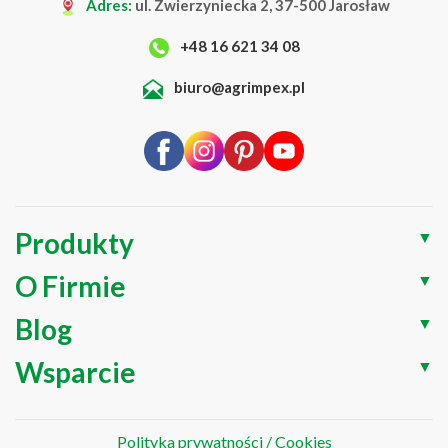
Adres:
ul. Zwierzyniecka 2, 37-500 Jarosław
+48 16 621 34 08
biuro@agrimpex.pl
Produkty
▼
O Firmie
▼
Blog
▼
Wsparcie
▼
Polityka prywatności / Cookies