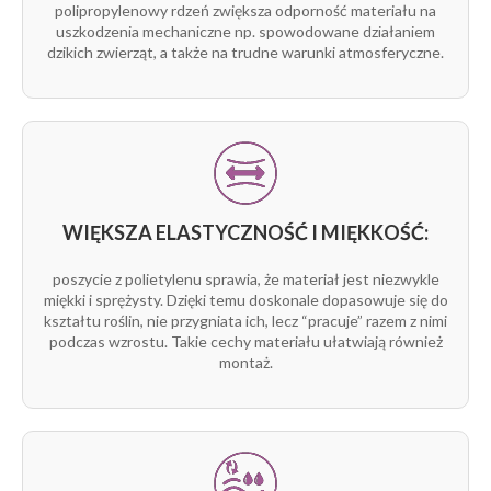
(PP) i polietylenowych (PE)
polipropylenowy rdzeń zwiększa odporność materiału na
25g
15,80 m
100 m
rolka
1
uszkodzenia mechaniczne np. spowodowane działaniem
Wytrzymałość mechaniczna:
zwiększona dzięki
dzikich zwierząt, a także na trudne warunki atmosferyczne.
polipropylenowemu rdzeniowi
Elastyczność:
powłoka z PE zapewnia doskonałe
25g
15,80 m
250 m
rolka
1
dopasowanie do roślin
Odporność na warunki atmosferyczne:
chroni
przed przymrozkami, wiatrem oraz wahaniami
temperatury.
Cyrkulacja powietrza i wody:
mikroprzestrzenie
WIĘKSZA ELASTYCZNOŚĆ I MIĘKKOŚĆ:
w materiale umożliwiają naturalną cyrkulację
powietrza i swobodne przenikanie wody do gleby
poszycie z polietylenu sprawia, że materiał jest niezwykle
Stabilizacja termiczna:
utrzymuje ciepło w glebie,
miękki i sprężysty. Dzięki temu doskonale dopasowuje się do
kształtu roślin, nie przygniata ich, lecz “pracuje” razem z nimi
tworząc korzystny dla roślin mikroklimat
podczas wzrostu. Takie cechy materiału ułatwiają również
montaż.
Zastosowanie:
Uprawy:
o
krywanie
warzyw i owoców miękkich
.
Dzięki optymalnej gramaturze stanowi doskonały
wybór dla upraw truskawek