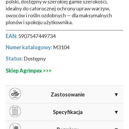
polski, dostępny w szerokiej gamie szerokości,
idealny do całorocznej ochrony upraw warzyw,
owoców i roślin ozdobnych — dla maksymalnych
plonów i spokoju użytkownika.
EAN:
5907547449734
Numer katalogowy:
M3104
Status:
Dostępny
Sklep Agrimpex >>>
Zastosowanie
▼
Agrowłóknina Agro-Marina 21 g przeznaczona jest do
Specyfikacja
▼
całorocznej ochrony roślin w gospodarstwach
profesjonalnych oraz ogrodach. Stosuje się ją:
Gramatura:
21 g/m² – lekka, ale wytrzymała osłona