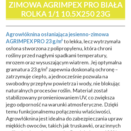
ZIMOWA AGRIMPEX PRO BIAŁA
ROLKA 1/1 10.5X250 23G
Agrowłóknina osłaniająca jesienno-zimowa
AGRIMPEX PRO 23 g/m²
to lekka, lecz wytrzymała
osłona stworzona z polipropylenu, która chroni
rośliny przed nagłymi spadkami temperatury,
mrozem oraz wysuszającym wiatrem. Jej optymalna
gramatura 23 g/m² zapewnia doskonałą ochronę –
zatrzymuje ciepło, a jednocześnie pozwala na
swobodny przepływ powietrza i wody, nie blokując
naturalnych procesów roślin. Materiał został
stabilizowany promieniowaniem UV, co zwiększa
jego odporność na warunki atmosferyczne. Dzięki
temu funkcjonalnemu połączeniu właściwości,
Agrowłóknina jest idealna do zabezpieczania upraw
miękkich owoców, takich jak truskawki, oraz innych