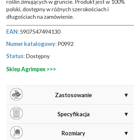
roślin zimujących w gruncie. Produkt jest w 100%
polski, dostępny w różnych szerokościach i
długościach na zamówienie.
EAN:
5907547494130
Numer katalogowy:
P0992
Status:
Dostępny
Sklep Agrimpex >>>
Zastosowanie
▼
Agrowłóknina AGRIMPEX PRO 23 g/m² znajduje
Specyfikacja
▼
szerokie zastosowanie w ochronie roślin w okresie
jesienno-zimowym. Stosuje się ją głównie do:
Gramatura:
23 g/m²
, optymalnie dobrana do ochrony
Rozmiary
▼
w okresie jesienno-zimowym.