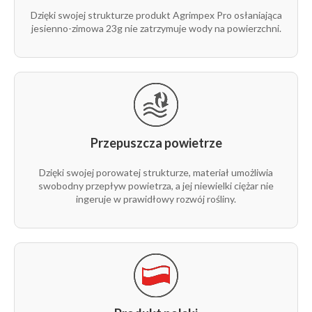
23g
9,5 m
1 m
1
Dzięki swojej strukturze produkt Agrimpex Pro osłaniająca
1/1
jesienno-zimowa 23g nie zatrzymuje wody na powierzchni.
rolka
23g
10,5 m
100 m
1
1/1
rolka
23g
10,5 m
250 m
1
1/1
Przepuszcza powietrze
rolka
23g
10,5 m
1 m
1
1/1
Dzięki swojej porowatej strukturze, materiał umożliwia
swobodny przepływ powietrza, a jej niewielki ciężar nie
rolka
ingeruje w prawidłowy rozwój rośliny.
23g
12,65 m
100 m
1
1/1
rolka
23g
12,65 m
100 m
1
1/2
rolka
23g
12,65 m
250 m
1