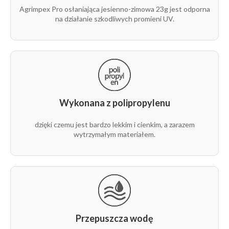
Agrimpex Pro osłaniająca jesienno-zimowa 23g jest odporna
rolka
23g
6,35 m
100 m
1
na działanie szkodliwych promieni UV.
1/2
rolka
23g
6,35 m
1 m
1
1/2
rolka
23g
8,4 m
100 m
1
1/1
Wykonana z polipropylenu
rolka
dzięki czemu jest bardzo lekkim i cienkim, a zarazem
23g
8,4 m
1 m
1
1/1
wytrzymałym materiałem.
rolka
23g
9,5 m
100 m
1
1/1
rolka
23g
9,5 m
250 m
1
1/1
Przepuszcza wodę
rolka