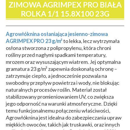
ZIMOWA AGRIMPEX PRO BIAŁA
ROLKA 1/1 15.8X100 23G
Agrowłóknina osłaniająca jesienno-zimowa
AGRIMPEX PRO 23 g/m²
to lekka, lecz wytrzymała
osłona stworzona z polipropylenu, która chroni
rośliny przed nagłymi spadkami temperatury,
mrozem oraz wysuszającym wiatrem. Jej optymalna
gramatura 23 g/m² zapewnia doskonałą ochronę –
zatrzymuje ciepło, a jednocześnie pozwala na
swobodny przepływ powietrza i wody, nie blokując
naturalnych procesów roślin. Materiał został
stabilizowany promieniowaniem UV, co zwiększa
jego odporność na warunki atmosferyczne. Dzięki
temu funkcjonalnemu połączeniu właściwości,
Agrowłóknina jest idealna do zabezpieczania upraw
miękkich owoców, takich jak truskawki, oraz innych