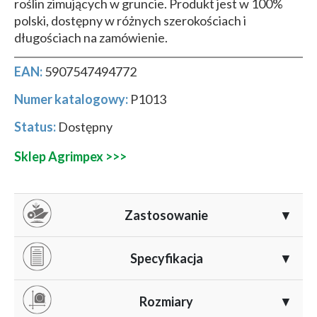
roślin zimujących w gruncie. Produkt jest w 100%
polski, dostępny w różnych szerokościach i
długościach na zamówienie.
EAN:
5907547494772
Numer katalogowy:
P1013
Status:
Dostępny
Sklep Agrimpex >>>
Zastosowanie
▼
Agrowłóknina AGRIMPEX PRO 23 g/m² znajduje
Specyfikacja
▼
szerokie zastosowanie w ochronie roślin w okresie
jesienno-zimowym. Stosuje się ją głównie do:
Gramatura:
23 g/m²
, optymalnie dobrana do ochrony
Rozmiary
▼
w okresie jesienno-zimowym.