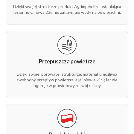
23g
9,5 m
1 m
1
Dzięki swojej strukturze produkt Agrimpex Pro osłaniająca
1/1
jesienno-zimowa 23g nie zatrzymuje wody na powierzchni.
rolka
23g
10,5 m
100 m
1
1/1
rolka
23g
10,5 m
250 m
1
1/1
Przepuszcza powietrze
rolka
23g
10,5 m
1 m
1
1/1
Dzięki swojej porowatej strukturze, materiał umożliwia
swobodny przepływ powietrza, a jej niewielki ciężar nie
rolka
ingeruje w prawidłowy rozwój rośliny.
23g
12,65 m
100 m
1
1/1
rolka
23g
12,65 m
100 m
1
1/2
rolka
23g
12,65 m
250 m
1