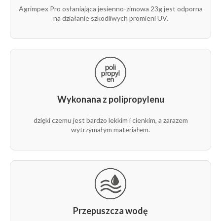
Agrimpex Pro osłaniająca jesienno-zimowa 23g jest odporna
rolka
23g
6,35 m
100 m
1
na działanie szkodliwych promieni UV.
1/2
rolka
23g
6,35 m
1 m
1
1/2
rolka
23g
8,4 m
100 m
1
1/1
Wykonana z polipropylenu
rolka
dzięki czemu jest bardzo lekkim i cienkim, a zarazem
23g
8,4 m
1 m
1
1/1
wytrzymałym materiałem.
rolka
23g
9,5 m
100 m
1
1/1
rolka
23g
9,5 m
250 m
1
1/1
Przepuszcza wodę
rolka