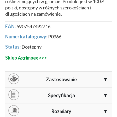
roślin zimujących w gruncie. Produkt jest w 100%
polski, dostępny w różnych szerokościach i
długościach na zamówienie.
EAN:
5907547492716
Numer katalogowy:
P0966
Status:
Dostępny
Sklep Agrimpex >>>
Zastosowanie
▼
Agrowłóknina AGRIMPEX PRO 23 g/m² znajduje
Specyfikacja
▼
szerokie zastosowanie w ochronie roślin w okresie
jesienno-zimowym. Stosuje się ją głównie do:
Gramatura:
23 g/m²
, optymalnie dobrana do ochrony
Rozmiary
▼
w okresie jesienno-zimowym.