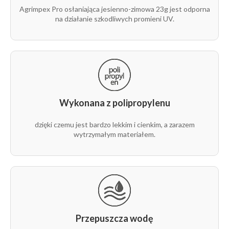
Agrimpex Pro osłaniająca jesienno-zimowa 23g jest odporna
rolka
23g
6,35 m
100 m
1
na działanie szkodliwych promieni UV.
1/2
rolka
23g
6,35 m
1 m
1
1/2
rolka
23g
8,4 m
100 m
1
1/1
Wykonana z polipropylenu
rolka
dzięki czemu jest bardzo lekkim i cienkim, a zarazem
23g
8,4 m
1 m
1
1/1
wytrzymałym materiałem.
rolka
23g
9,5 m
100 m
1
1/1
rolka
23g
9,5 m
250 m
1
1/1
Przepuszcza wodę
rolka