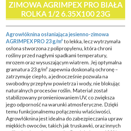
ZIMOWA AGRIMPEX PRO BIAŁA
ROLKA 1/2 6.35X100 23G
Agrowłóknina osłaniająca jesienno-zimowa
AGRIMPEX PRO 23 g/m²
to lekka, lecz wytrzymała
osłona stworzona z polipropylenu, która chroni
rośliny przed nagłymi spadkami temperatury,
mrozem oraz wysuszającym wiatrem. Jej optymalna
gramatura 23 g/m² zapewnia doskonałą ochronę –
zatrzymuje ciepło, a jednocześnie pozwala na
swobodny przepływ powietrza i wody, nie blokując
naturalnych procesów roślin. Materiał został
stabilizowany promieniowaniem UV, co zwiększa
jego odporność na warunki atmosferyczne. Dzięki
temu funkcjonalnemu połączeniu właściwości,
Agrowłóknina jest idealna do zabezpieczania upraw
miękkich owoców, takich jak truskawki, oraz innych