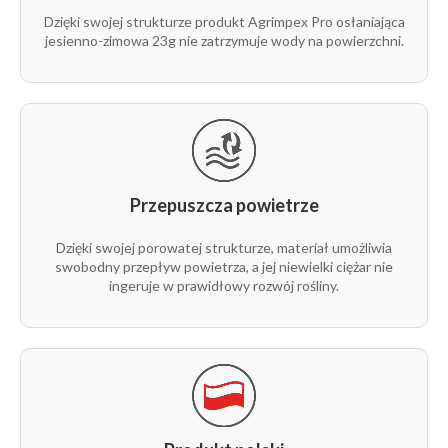
23g
9,5 m
1 m
1
Dzięki swojej strukturze produkt Agrimpex Pro osłaniająca
1/1
jesienno-zimowa 23g nie zatrzymuje wody na powierzchni.
rolka
23g
10,5 m
100 m
1
1/1
rolka
23g
10,5 m
250 m
1
1/1
Przepuszcza powietrze
rolka
23g
10,5 m
1 m
1
1/1
Dzięki swojej porowatej strukturze, materiał umożliwia
swobodny przepływ powietrza, a jej niewielki ciężar nie
rolka
ingeruje w prawidłowy rozwój rośliny.
23g
12,65 m
100 m
1
1/1
rolka
23g
12,65 m
100 m
1
1/2
rolka
23g
12,65 m
250 m
1