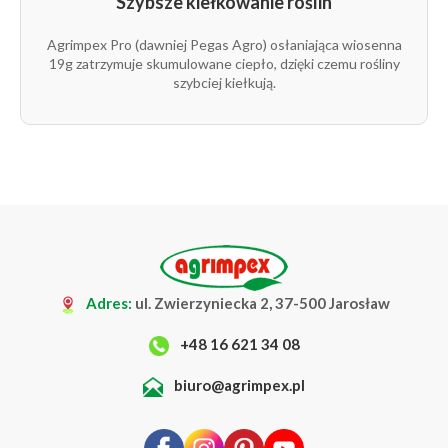
Szybsze kiełkowanie roślin
19g
12,65 m
100 m
1
1/1
Agrimpex Pro (dawniej Pegas Agro) osłaniająca wiosenna
19g zatrzymuje skumulowane ciepło, dzięki czemu rośliny
rolka
19g
12,65 m
200 m
1
szybciej kiełkują.
1/1
rolka
19g
12,65 m
1 m
1
1/1
rolka
19g
13,65 m
100 m
1
1/1
rolka
19g
13,65 m
1 m
1
Adres:
ul. Zwierzyniecka 2, 37-500 Jarosław
1/1
+48 16 621 34 08
rolka
19g
15,8 m
100 m
1
1/1
biuro@agrimpex.pl
rolka
19g
15,8 m
250 m
1
1/1