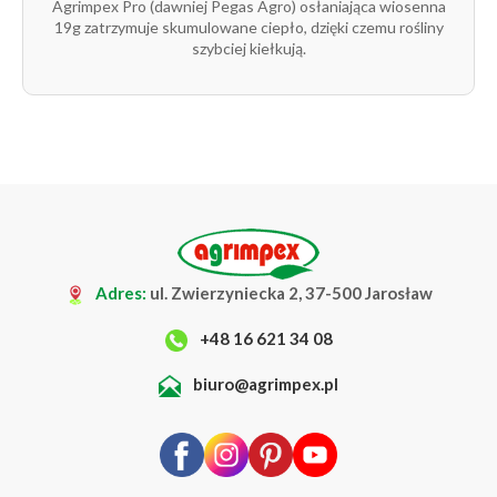
Agrimpex Pro (dawniej Pegas Agro) osłaniająca wiosenna
19g zatrzymuje skumulowane ciepło, dzięki czemu rośliny
rolka
19g
12,65 m
200 m
1
szybciej kiełkują.
1/1
rolka
19g
12,65 m
1 m
1
1/1
rolka
19g
13,65 m
100 m
1
1/1
rolka
19g
13,65 m
1 m
1
Adres:
ul. Zwierzyniecka 2, 37-500 Jarosław
1/1
+48 16 621 34 08
rolka
19g
15,8 m
100 m
1
1/1
biuro@agrimpex.pl
rolka
19g
15,8 m
250 m
1
1/1