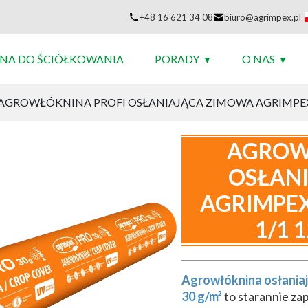
+48 16 621 34 08
biuro@agrimpex.pl
NA DO ŚCIÓŁKOWANIA
PORADY
O NAS
AGROWŁÓKNINA PROFI OSŁANIAJĄCA ZIMOWA AGRIMPEX P
AGROW
OSŁAN
AGRIMPEX
1/1 
Agrowłóknina osłani
30 g/m²
to starannie za