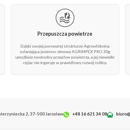
250 m
rolka 1/1
P1052
1 m
rolka 1/1
P1050
Przepuszcza powietrze
100 m
rolka 1/1
P1054
Dzięki swojej porowatej strukturze Agrowłóknina
1 m
rolka 1/1
P1053
osłaniająca jesienno-zimowa AGRIMPEX PRO 30g
umożliwia swobodny przepływ powietrza, a jej niewielki
ciężar nie ingeruje w prawidłowy rozwój rośliny.
100 m
rolka 1/1
P1058
1 m
rolka 1/1
P1057
wierzyniecka 2, 37-500 Jarosław
+48 16 621 34 08
biuro@