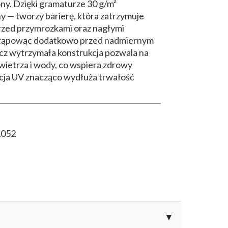
ny. Dzięki gramaturze 30 g/m²
ny — tworzy barierę, która zatrzymuje
 przed przymrozkami oraz nagłymi
tąpowąc dodatkowo przed nadmiernym
cz wytrzymała konstrukcja pozwala na
ietrza i wody, co wspiera zdrowy
izacja UV znacząco wydłuża trwałość
1052
▼