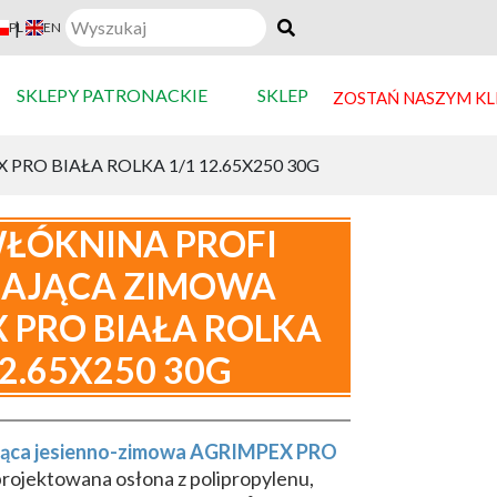
|
PL
EN
SKLEPY PATRONACKIE
SKLEP
ZOSTAŃ NASZYM K
RO BIAŁA ROLKA 1/1 12.65X250 30G
ŁÓKNINA PROFI
IAJĄCA ZIMOWA
 PRO BIAŁA ROLKA
12.65X250 30G
ająca jesienno-zimowa AGRIMPEX PRO
projektowana osłona z polipropylenu,