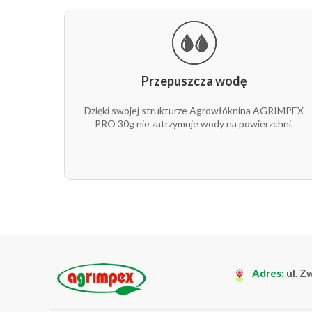
30g
12,65 m
30g
12,65 m
Przepuszcza wodę
30g
15,8 m
Dzięki swojej strukturze Agrowłóknina AGRIMPEX
30g
15,8 m
PRO 30g nie zatrzymuje wody na powierzchni.
30g
18,95 m
30g
18,95 m
Adres:
ul. Z