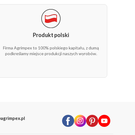
5907547492549
biały
biały
Produkt polski
5907547495700
biały
Firma Agrimpex to 100% polskiego kapitału, z dumą
biały
podkreślamy miejsce produkcji naszych wyrobów.
5907547492556
biały
biały
agrimpex.pl