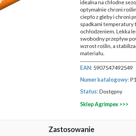
idealna na chłodne sezo
optymalnie chroni rośli
ciepło z gleby i chroni
spadkami temperatury 
ochłodzeniem. Lekka le
swobodny przepływ pow
wzrost roślin, a stabil
materiału.
EAN:
5907547492549
Numer katalogowy:
P
Status:
Dostępny
Sklep Agrimpex >>>
Zastosowanie