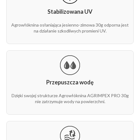
1/1
Stabilizowana UV
rolka
30g
15,8 m
100 m
P105
1/1
Agrowłóknina osłaniająca jesienno-zimowa 30g odporna jest
na działanie szkodliwych promieni UV.
rolka
30g
15,8 m
1 m
P105
1/1
rolka
30g
18,95 m
100 m
P105
1/1
Przepuszcza wodę
rolka
30g
18,95 m
1 m
P105
1/1
Dzięki swojej strukturze Agrowłóknina AGRIMPEX PRO 30g
nie zatrzymuje wody na powierzchni.