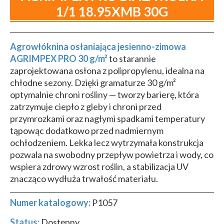
1/1 18.95XMB 30G
Agrowłóknina osłaniająca jesienno-zimowa
AGRIMPEX PRO 30 g/m²
to starannie
zaprojektowana osłona z polipropylenu, idealna na
chłodne sezony. Dzięki gramaturze 30 g/m²
optymalnie chroni rośliny — tworzy barierę, która
zatrzymuje ciepło z gleby i chroni przed
przymrozkami oraz nagłymi spadkami temperatury
tąpowąc dodatkowo przed nadmiernym
ochłodzeniem. Lekka lecz wytrzymała konstrukcja
pozwala na swobodny przepływ powietrza i wody, co
wspiera zdrowy wzrost roślin, a stabilizacja UV
znacząco wydłuża trwałość materiału.
Numer katalogowy:
P1057
Status:
Dostępny