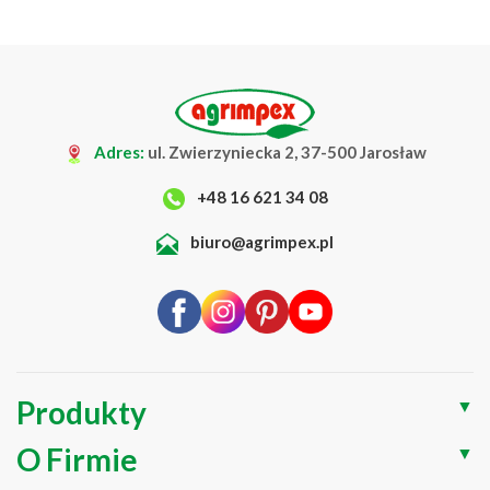
Adres:
ul. Zwierzyniecka 2, 37-500 Jarosław
+48 16 621 34 08
biuro@agrimpex.pl
Produkty
▼
O Firmie
▼