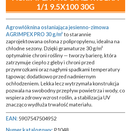
1/1 9.5X100 30G
Agrowłóknina osłaniająca jesienno-zimowa
AGRIMPEX PRO 30 g/m²
to starannie
zaprojektowana osłona z polipropylenu, idealna na
chłodne sezony. Dzięki gramaturze 30 g/m²
optymalnie chroni rośliny — tworzy barierę, która
zatrzymuje ciepło z gleby i chroni przed
przymrozkami oraz nagłymi spadkami temperatury
tąpowąc dodatkowo przed nadmiernym
ochłodzeniem. Lekka lecz wytrzymała konstrukcja
pozwala na swobodny przepływ powietrza i wody, co
wspiera zdrowy wzrost roślin, a stabilizacja UV
znacząco wydłuża trwałość materiału.
EAN:
5907547504952
Numer katalogowy:
P1048