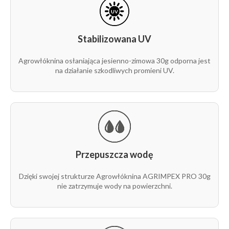
rolka
30g
12,65 m
1 m
P105
1/1
Stabilizowana UV
rolka
30g
15,8 m
100 m
P105
1/1
Agrowłóknina osłaniająca jesienno-zimowa 30g odporna jest
na działanie szkodliwych promieni UV.
rolka
30g
15,8 m
1 m
P105
1/1
rolka
30g
18,95 m
100 m
P105
1/1
Przepuszcza wodę
rolka
30g
18,95 m
1 m
P105
1/1
Dzięki swojej strukturze Agrowłóknina AGRIMPEX PRO 30g
nie zatrzymuje wody na powierzchni.