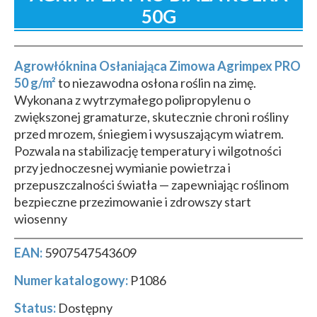
50G
Agrowłóknina Osłaniająca Zimowa Agrimpex PRO
50 g/m²
to niezawodna osłona roślin na zimę.
Wykonana z wytrzymałego polipropylenu o
zwiększonej gramaturze, skutecznie chroni rośliny
przed mrozem, śniegiem i wysuszającym wiatrem.
Pozwala na stabilizację temperatury i wilgotności
przy jednoczesnej wymianie powietrza i
przepuszczalności światła — zapewniając roślinom
bezpieczne przezimowanie i zdrowszy start
wiosenny
EAN:
5907547543609
Numer katalogowy:
P1086
Status:
Dostępny