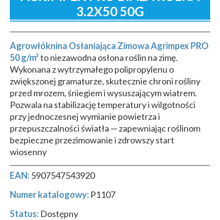
3.2X50 50G
Agrowłóknina Osłaniająca Zimowa Agrimpex PRO
50 g/m²
to niezawodna osłona roślin na zimę.
Wykonana z wytrzymałego polipropylenu o
zwiększonej gramaturze, skutecznie chroni rośliny
przed mrozem, śniegiem i wysuszającym wiatrem.
Pozwala na stabilizację temperatury i wilgotności
przy jednoczesnej wymianie powietrza i
przepuszczalności światła — zapewniając roślinom
bezpieczne przezimowanie i zdrowszy start
wiosenny
EAN:
5907547543920
Numer katalogowy:
P1107
Status:
Dostępny