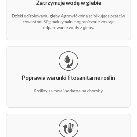
nacięciami
Zatrzymuje wodę w glebie
50g
1,2 m
500 m
1 rząd
P0
Dzięki odizolowaniu gleby Agrowłókniną ściółkującą przeciw
nacięć co
chwastom 50g maksymalnie ograniczone zostaje
50 cm
odparowanie wody z gleby.
rolka z
nacięciami
50g
1,2 m
500 m
P1
dwa rzędy
33x33
Poprawia warunki fitosanitarne roślin
Rośliny są mniej podatne na choroby.