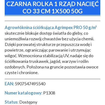
CZARNA ROLKA 1 RZĄD NACIĘĆ
CO 33 CM 1X500 50G
Agrowłóknina ściółkująca Agrimpex PRO 50 g/m²
skutecznie blokuje dostęp światła do gleby, co
uniemożliwia rozwój chwastów bez użycia chemii.
Dzięki porowatej strukturze przepuszcza wodę i
powietrze, ograniczając parowanie i utrzymując
wilgoć. Wzmocniona stabilizacją UV, nadaje się do
ściółkowania truskawek, jagód, warzyw i roślin
ozdobnych. Położona na gruncie pozostawia owoce
czyste i chronione.
EAN:
5907547495540
Numer katalogowy:
P1308
Status:
Dostępny