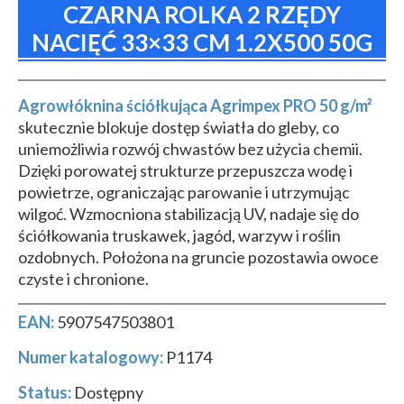
CZARNA ROLKA 2 RZĘDY
NACIĘĆ 33×33 CM 1.2X500 50G
Agrowłóknina ściółkująca Agrimpex PRO 50 g/m²
skutecznie blokuje dostęp światła do gleby, co
uniemożliwia rozwój chwastów bez użycia chemii.
Dzięki porowatej strukturze przepuszcza wodę i
powietrze, ograniczając parowanie i utrzymując
wilgoć. Wzmocniona stabilizacją UV, nadaje się do
ściółkowania truskawek, jagód, warzyw i roślin
ozdobnych. Położona na gruncie pozostawia owoce
czyste i chronione.
EAN:
5907547503801
Numer katalogowy:
P1174
Status:
Dostępny