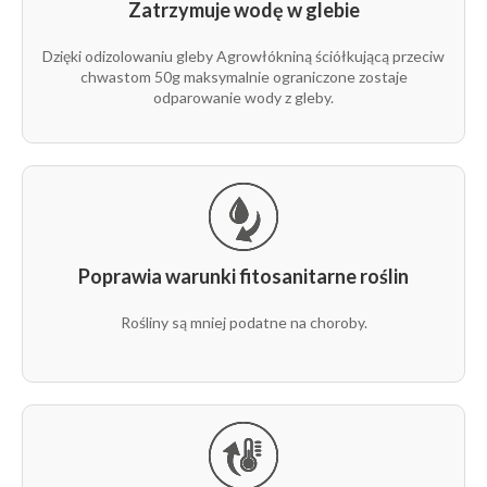
nacięciami
Zatrzymuje wodę w glebie
50g
1,2 m
500 m
1 rząd
P0
Dzięki odizolowaniu gleby Agrowłókniną ściółkującą przeciw
nacięć co
chwastom 50g maksymalnie ograniczone zostaje
50 cm
odparowanie wody z gleby.
rolka z
nacięciami
50g
1,2 m
500 m
P1
dwa rzędy
33x33
Poprawia warunki fitosanitarne roślin
Rośliny są mniej podatne na choroby.