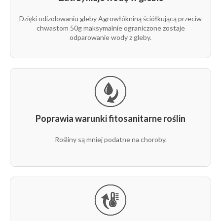
50g
1,60 m
500 m
rolka
P1
Dzięki odizolowaniu gleby Agrowłókniną ściółkującą przeciw
chwastom 50g maksymalnie ograniczone zostaje
odparowanie wody z gleby.
50g
2 m
100 m
rolka
P1
50g
3,2 m
30 m
rolka
P1
50g
3,2 m
50 m
rolka
P1
Poprawia warunki fitosanitarne roślin
Rośliny są mniej podatne na choroby.
50g
3,2 m
100 m
rolka
P1
50g
3,2 m
250 m
rolka
P1